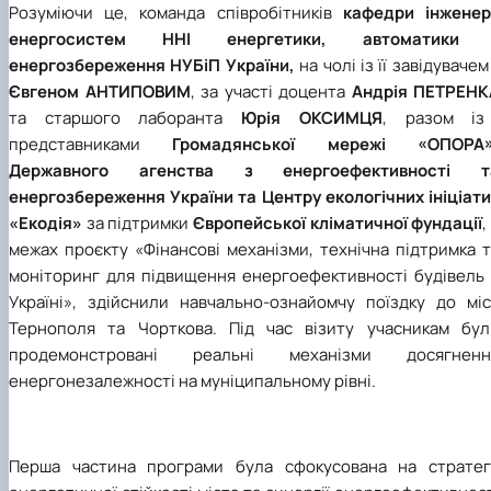
Розуміючи це, команда співробітників
кафедри інженері
енергосистем
ННІ енергетики, автоматики 
енергозбереження НУБіП України,
на чолі із її завідувачем
Євгеном АНТИПОВИМ
, за участі доцента
Андрія ПЕТРЕНК
та старшого лаборанта
Юрія ОКСИМЦЯ
, разом із
представниками
Громадянської мережі «ОПОРА»
Державного агенства з енергоефективності т
енергозбереження України та Центру екологічних ініціати
«Екодія»
за підтримки
Європейської кліматичної фундації
,
межах проєкту «Фінансові механізми, технічна підтримка 
моніторинг для підвищення енергоефективності будівель 
Україні», здійснили навчально-ознайомчу поїздку до міс
Тернополя та Чорткова. Під час візиту учасникам бул
продемонстровані реальні механізми досягненн
енергонезалежності на муніципальному рівні.
Перша частина програми була сфокусована на стратегі