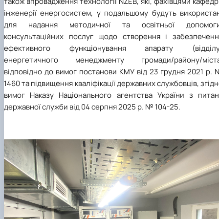
також впровадження технології NZEB, які, фахівцями кафед
інженерії енергосистем, у подальшому будуть використан
для надання методичної та освітньої допомоги
консультаційних послуг щодо створення і забезпеченн
ефективного функціонування апарату (відділу
енергетичного менеджменту громади/району/міста
відповідно до вимог постанови КМУ від 23 грудня 2021 р.
1460 та підвищення кваліфікації державних службовців, згід
вимог Наказу Національного агентства України з питан
державної служби від 04 серпня 2025 р. № 104-25.