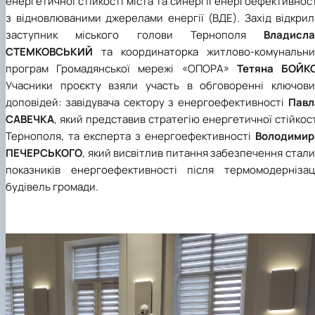
енергетичної стійкості міста та синергії енергоефективнос
з відновлюваними джерелами енергії (ВДЕ). Захід відкрил
заступник міського голови Тернополя
Владисла
СТЕМКОВСЬКИЙ
та координаторка житлово-комунальни
програм Громадянської мережі «ОПОРА»
Тетяна БОЙК
Учасники проєкту взяли участь в обговоренні ключови
доповідей: завідувача сектору з енергоефективності
Павл
САВЕЧКА
, який представив стратегію енергетичної стійкос
Тернополя, та експерта з енергоефективності
Володимир
ПЕЧЕРСЬКОГО
, який висвітлив питання забезпечення стал
показників енергоефективності після термомодернізаці
будівель громади.