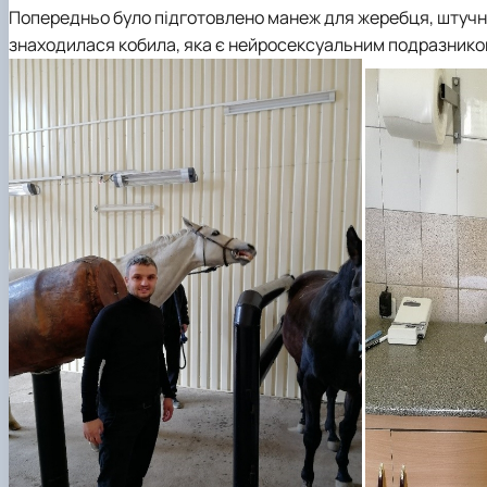
Попередньо було підготовлено манеж для жеребця, штучну 
знаходилася кобила, яка є нейросексуальним подразником