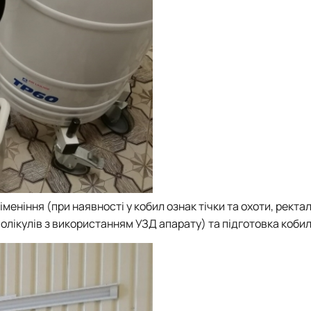
еніння (при наявності у кобил ознак тічки та охоти, ректа
олікулів з використанням УЗД апарату) та підготовка кобил