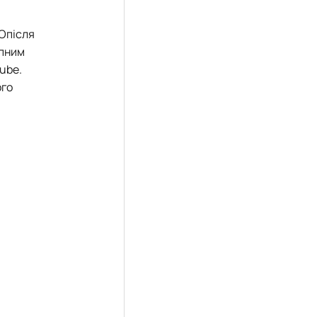
 Опісля
упним
ube.
ого