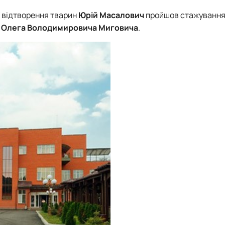
роходька
Вступ 2019 рік
Вступ 2018 рік
ї відтворення тварин
Юрій Масалови
ч
пройшов стажування
а
Олега Володимировича Миговича
.
ндовані вченою радою факультет…
льтетом ветеринарної медицини …