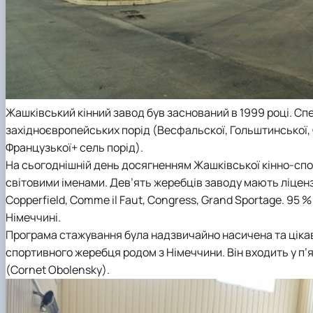
Жашківський кінний завод був заснований в 1999 році. Спе
західноєвропейських порід (Весфальскої, Гольштинської, 
Французької+ сель порід).
На сьогоднішній день досягненням Жашківської кінно-спорт
світовими іменами. Дев’ять жеребців заводу мають ліцензії: 
Copperfield, Comme il Faut, Congress, Grand Sportage. 95 %
Німеччині.
Програма стажування була надзвичайно насичена та ціка
спортивного жеребця родом з Німеччини. Він входить у п’я
(Cornet Obolensky).