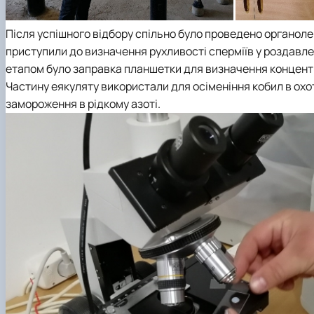
Після успішного відбору спільно було проведено органолеп
приступили до визначення рухливості сперміїв у роздавл
етапом було заправка планшетки для визначення концент
Частину еякуляту використали для осіменіння кобил в охо
замороження в рідкому азоті.