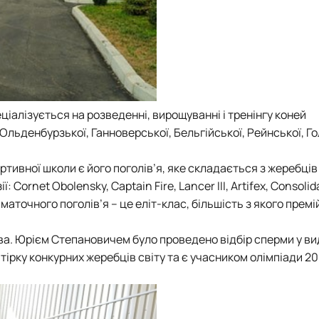
ціалізується на розведенні, вирощуванні і тренінгу коней
Ольденбурзької, Ганноверської, Бельгійської, Рейнської, Г
ивної школи є його поголів’я, яке складається з жеребців і
Cornet Obolensky, Captain Fire, Lancer III, Artifex, Consolida
 маточного поголів’я – це еліт-клас, більшість з якого прем
ва. Юрієм Степановичем було проведено відбір сперми у в
тірку конкурних жеребців світу та є учасником олімпіади 2