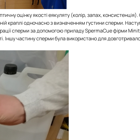
тичну оцінку якості еякуляту (колір, запах, консистенція).
еній краплі одночасно з визначенням густини сперми. Наст
рації сперми за допомогою приладу SpermaCue фірми Minit
ті. Іншу частину сперми була використано для довготривал