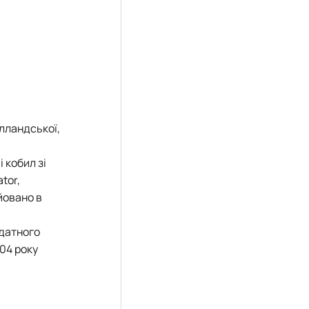
олландської,
 кобил зі
tor,
ійовано в
идатного
004 року