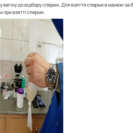
вагіну до відбору сперми. Для взяття сперми в манежі за 
 при взятті сперми.