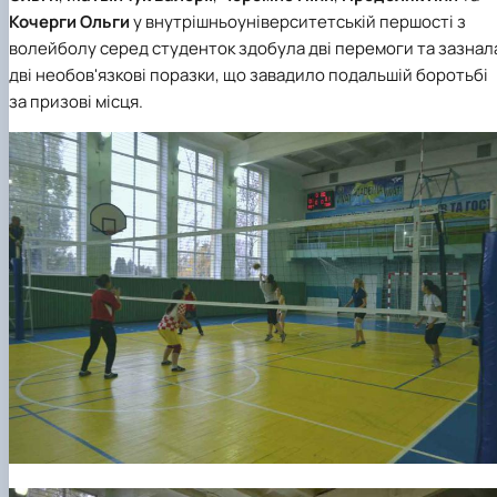
факультетом ветеринарної медицини …
НОВИНИ
Вступ 2022 рік
Кочерги Ольги
у внутрішньоуніверситетській першості з
Скринька довіри
Вступ 2021 рік
волейболу серед студенток здобула дві перемоги та зазнал
Вступ 2020 рік
дві необов'язкові поразки, що завадило подальшій боротьбі
Вступ 2019 рік
за призові місця.
Вступ 2018 рік