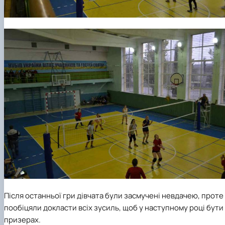
Після останньої гри дівчата були засмучені невдачею, проте
пообіцяли докласти всіх зусиль, щоб у наступному році бути
призерах.