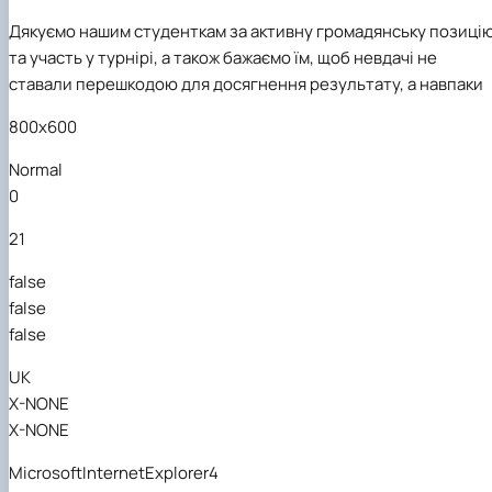
Дякуємо нашим студенткам за активну громадянську позиці
та участь у турнірі, а також бажаємо їм, щоб невдачі не
ставали перешкодою для досягнення результату, а навпаки
800x600
Normal
0
21
false
false
false
UK
X-NONE
X-NONE
MicrosoftInternetExplorer4