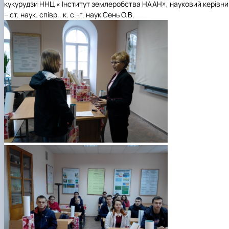
кукурудзи ННЦ « Інститут землеробства НААН», науковий керівни
– ст. наук. співр., к. с.-г. наук Сень О.В.