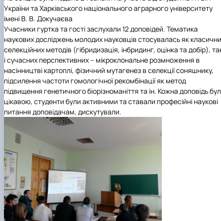
України та Харківського національного аграрного університету
імені В. В. Докучаєва
Учасники гуртка та гості заслухали 12 доповідей. Тематика
наукових досліджень молодих науковців стосувалась як класичн
селекційних методів (гібридизація, інбридинг, оцінка та добір), та
і сучасних перспективних – мікроклональне розмноження в
насінництві картоплі, фізичний мутагенез в селекції соняшнику,
підсилення частоти гомологічної рекомбінації як метод
підвищення генетичного біорізноманіття та ін. Кожна доповідь бу
цікавою, студенти були активними та ставали професійні наукові
питання доповідачам, дискутували.