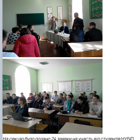
На секц
і
ю було подано 24 заявки на участь від студентів
НУБіП