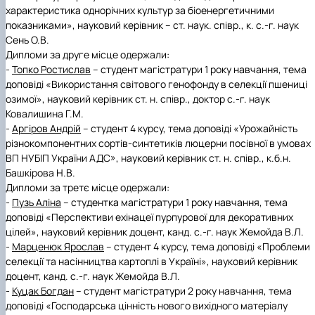
характеристика однорічних культур за біоенергетичними
показниками», науковий керівник – ст. наук. співр., к. с.-г. наук
Сень О.В.
Дипломи за друге місце
одержали:
-
Топко Ростислав
– студент магістратури 1 року навчання, тема
доповіді «Використання світового генофонду в селекції пшениці
озимої», науковий керівник ст. н. співр., доктор с.-г. наук
Ковалишина Г.М.
-
Аргіров Андрій
– студент 4 курсу, тема доповіді «Урожайність
різнокомпонентних сортів-синтетиків люцерни посівної в умовах
ВП НУБІП України АДС», науковий керівник ст. н. співр., к.б.н.
Башкірова Н.В.
Дипломи за третє
місце одержали:
-
Пузь Аліна
– студентка магістратури 1 року навчання, тема
доповіді «Перспективи ехінацеї пурпурової для декоративних
цілей», науковий керівник доцент, канд. с.-г. наук Жемойда В.Л.
-
Марценюк Ярослав
– студент 4 курсу, тема доповіді «Проблеми
селекції та насінництва картоплі в Україні», науковий керівник
доцент, канд. с.-г. наук Жемойда В.Л.
-
Куцак Богдан
– студент магістратури 2 року навчання, тема
доповіді «Господарська цінність нового вихідного матеріалу