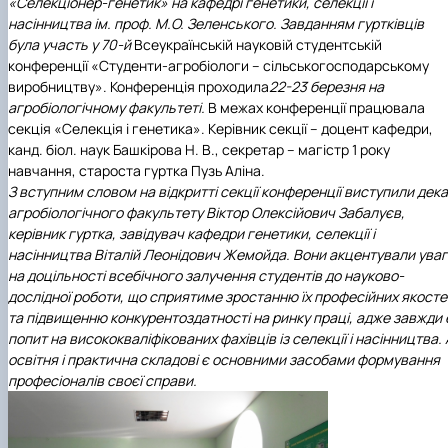
«Селекціонер-генетик» на кафедрі генетики, селекції і
ідентифікації сортів рослин"
І міжнародна конференція присвячена 90-
насінництва ім. проф. М.О. Зеленського. Завданням гуртківців
річчю від дня народження вченого М.О. Зе…
була участь у 70-й
Всеукраїнській науковій студентській
конференції «Студенти-агробіологи – сільськогосподарському
виробництву». Конференція проходила
22-23 березня на
агробіологічному факультеті.
В межах конференції працювала
секція «Селекція і генетика». Керівник секції – доцент кафедри,
канд. біол. наук Башкірова Н. В., секретар – магістр 1 року
навчання, староста гуртка Пузь Аліна.
З вступним словом на відкритті секції конференції виступили дек
агробіологічного факультету Віктор Олексійович Забалуєв,
керівник гуртка, завідувач кафедри генетики, селекції і
насінництва Віталій Леонідович Жемойда. Вони акцентували уваг
на доцільності всебічного залучення студентів до науково-
дослідної роботи, що сприятиме зростанню їх професійних якосте
та підвищенню конкурентоздатності на ринку праці, адже завжди 
попит на висококваліфікованих фахівців із селекції і насінництва. 
освітня і практична складові є основними засобами формування
професіоналів своєї справи.