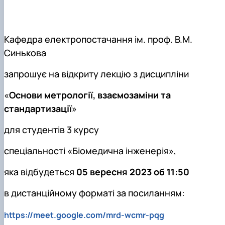
Навчальні та виробничі практики -
"Теплоенергетика"
Вибіркові дисципліни
Кафедра електропостачання ім. проф. В.М.
Синькова
запрошує на відкриту лекцію з дисципліни
«
Основи метрології, взаємозаміни та
стандартизації
»
для студентів 3 курсу
спеціальності «Біомедична інженерія»,
яка відбудеться
05 вересня 2023 об 11:50
в дистанційному форматі за посиланням:
https://meet.google.com/mrd-wcmr-pqg