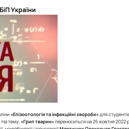
роходька
Вступ 2019 рік
Вступ 2018 рік
БіП України
ндовані вченою радою факультет…
льтетом ветеринарної медицини …
пліни
«Епізоотологія та інфекційні хвороби»
для студентів
 На тему:
«Грип тварин»
переноситься на 25 жовтня 2022 р
 мікробіології і вірусології
Мартинюк Олександр Григор