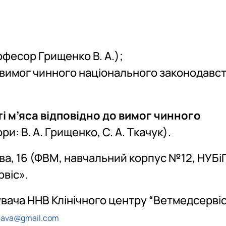
рофесор Грищенко В. А.);
до вимог чинного національного законодавс
і м’яса відповідно до вимог чинного
и: В. А. Грищенко, С. А. Ткачук).
кова, 16 (ФВМ, навчальний корпус №12, НУБі
рвіс».
вача ННВ Клінічного центру “Ветмедсервіс
lava@gmail.com