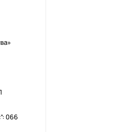
тва»
П
”: 066