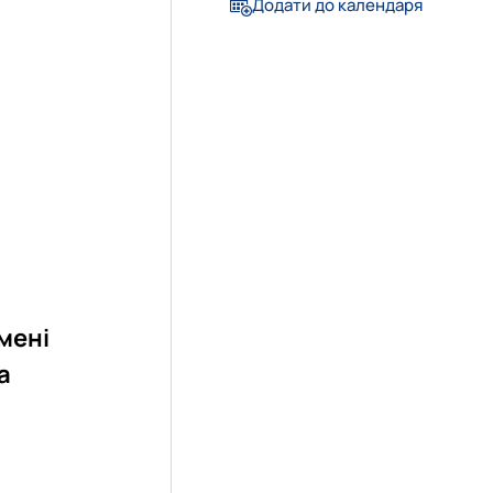
Додати до календаря
імені
а