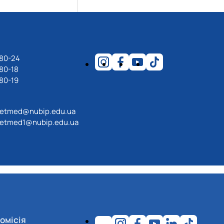
-80-24
80-18
80-19
etmed@nubip.edu.ua
etmed1@nubip.edu.ua
омісія