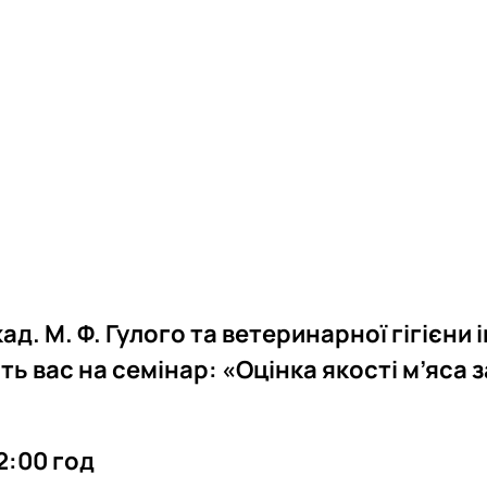
роходька
Вступ 2019 рік
Вступ 2018 рік
ндовані вченою радою факультет…
льтетом ветеринарної медицини …
акад. М. Ф. Гулого та ветеринарної гігієни 
ь вас на семінар:
«Оцінка якості м’яса з
2:00 год