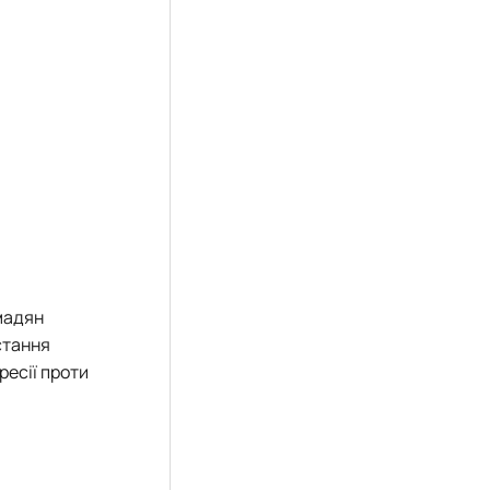
мадян
стання
ресії проти