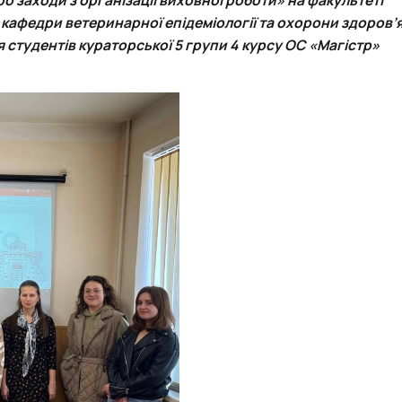
роходька
Вступ 2019 рік
кафедри ветеринарної епідеміології та охорони здоров’
Вступ 2018 рік
студентів кураторської 5 групи 4 курсу ОС «Магістр»
ндовані вченою радою факультет…
льтетом ветеринарної медицини …