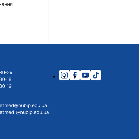
имання
-80-24
80-18
80-19
etmed@nubip.edu.ua
etmed1@nubip.edu.ua