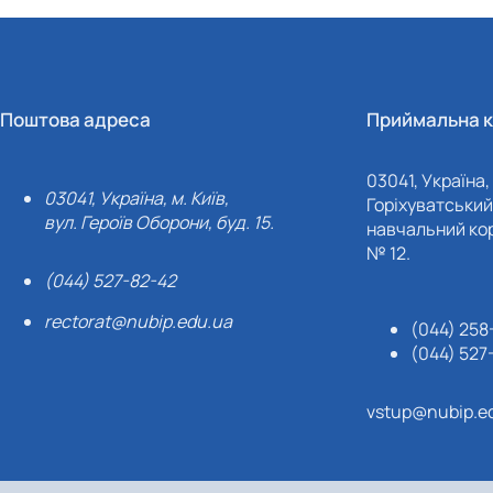
Поштова адреса
Приймальна к
03041, Україна, 
03041, Україна, м. Київ,
Горіхуватський 
вул. Героїв Оборони, буд. 15.
навчальний кор
№ 12.
(044) 527-82-42
rectorat@nubip.edu.ua
(044) 258
(044) 527
vstup@nubip.e