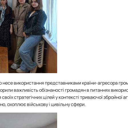
що несе використання представниками країни-агресора гро
ворили важливість обізнаності громадян в питаннях викори
воїх стратегічних цілей у контексті триваючої збройної аг
но, охоплює військову і цивільну сфери.