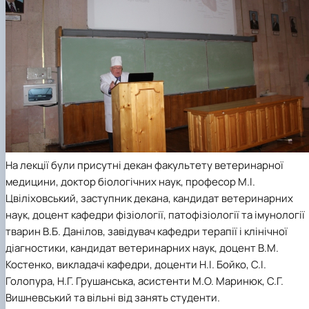
На лекції були присутні декан факультету ветеринарної
медицини, доктор біологічних наук, професор М.І.
Цвіліховський, заступник декана, кандидат ветеринарних
наук, доцент кафедри фізіології, патофізіології та імунології
тварин В.Б. Данілов, завідувач кафедри терапії і клінічної
діагностики, кандидат ветеринарних наук, доцент В.М.
Костенко, викладачі кафедри, доценти Н.І. Бойко, С.І.
Голопура, Н.Г. Грушанська, асистенти М.О. Маринюк, С.Г.
Вишневський та вільні від занять студенти.