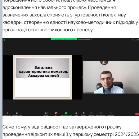
факультетом ветеринарної медицини …
НОВИНИ
Вступ 2022 рік
вдосконалення навчального процесу. Проведення
Скринька довіри
Вступ 2021 рік
зазначених заходів сприяють згуртованості колективу
Вступ 2020 рік
кафедри, створенню єдності науково-методичних підходів у
Вступ 2019 рік
Вступ 2018 рік
організації освітньо-виховного процесу.
Саме тому, у відповідності до затвердженого графіку
проведення відкритих лекцій у першому семестрі 2024/2025