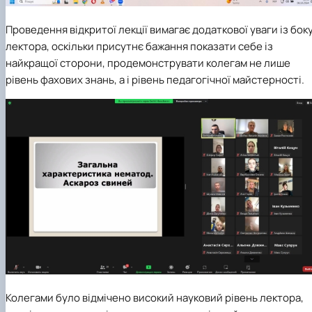
Проведення відкритої лекції вимагає додаткової уваги із бок
лектора, оскільки присутнє бажання показати себе із
найкращої сторони, продемонструвати колегам не лише
рівень фахових знань, а і рівень педагогічної майстерності.
Колегами було відмічено високий науковий рівень лектора,