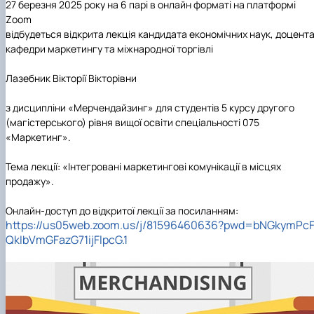
27 березня 2025 року на 6 парі в онлайн форматі на платформі
Zoom
відбудеться відкрита лекція кандидата економічних наук, доцент
кафедри маркетингу та міжнародної торгівлі
Лазебник Вікторії Вікторівни
з дисципліни
«Мерчендайзинг»
для студентів 5 курсу другого
(магістерського) рівня вищої освіти
спеціальності 075
«Маркетинг».
Тема лекції:
«Інтегровані маркетингові комунікації в місцях
продажу»
.
Онлайн-доступ до відкритої лекції за посиланням:
https://us05web.zoom.us/j/81596460636?pwd=bNGkymPcF
QkIbVmGFazG71ijFlpcG.1