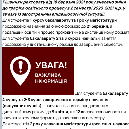
Рішенням ректорату від 18 березня 2021 року внесено зміни
ідентифікації сортів рослин"
І міжнародна конференція присвячена 90-
до графіка освітнього процесу в 2 семестрі 2020-2021 н.р. у
річчю від дня народження вченого М.О. Зе…
зв’язку із загостренням епідеміологічної ситуації.
Для студентів
1 курсу бакалаврату та 1 року магістратури
продовжено навчання за очною формою до
21 березня
, а
подальший освітній процес проходитиме в дистанційному формат
Для студентів
бакалаврату 2 та 3 курсів
навчальні заняття
продовжено у дистанційному режимі до завершення семестру.
Для студентів
бакалаврату
4 курсу та 2-3 курсів
скороченого терміну навчання
(випускних курсів)
– навчальні заняття продовжено у
дистанційному режимі до
9 квітня
, а з
12 квітня
розпочинається
навчання в очному форматі до завершення семестру.
Для студентів
2 року навчання магістратури (освітньо-науково