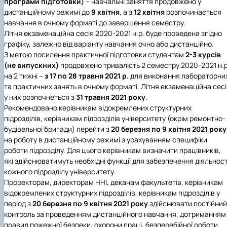
програми підготовки)
– навчальні заняття продовжено у
дистанційному режимі до
9 квітня
, а з
12 квітня
розпочинається
навчання в очному форматі до завершення семестру.
Літня екзаменаційна сесія 2020-2021 н.р. буде проведена згідно
графіку, залежно від варіанту навчання очно або дистанційно.
З метою посилення практичної підготовки студентам
2-3 курсів
(не випускних)
продовжено тривалість 2 семестру 2020-2021 н.р
на 2 тижні –
з 17 по 28 травня 2021 р.
для виконання лабораторни
та практичних занять в очному форматі. Літня екзаменаційна сес
у них розпочнеться з
31 травня 2021 року
.
Рекомендовано керівникам відокремлених структурних
підрозділів, керівникам підрозділів університету (окрім ремонтно-
будівельної бригади) перейти з
20 березня по 9 квітня 2021 року
на роботу в дистанційному режимі з урахуванням специфіки
роботи підрозділу. Для цього керівникам визначити працівників,
які здійснюватимуть необхідні функції для забезпечення діяльност
кожного підрозділу університету.
Проректорам, директорам ННІ, деканам факультетів, керівникам
відокремлених структурних підрозділів, керівникам підрозділів у
період з
20 березня по 9 квітня 2021 року
здійснювати постійний
контроль за проведенням дистанційного навчання, дотриманням
правил пожежної безпеки, охорони праці, безперебійної роботи