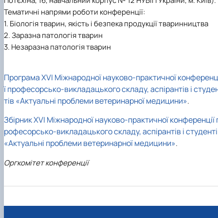
Потєхіна, 16, навчальний корпус № 12 НУБіП України, м. Київ).
факультетом ветеринарної медицини …
НОВИНИ
Вступ 2022 рік
Тематичні напрями роботи конференції:
Скринька довіри
Вступ 2021 рік
1. Біологія тварин, якість і безпека продукції тваринництва
Вступ 2020 рік
2. Заразна патологія тварин
Вступ 2019 рік
Вступ 2018 рік
3. Незаразна патологія тварин
Програма ХVI Міжнародної науково-практичної конференц
ї професорсько-викладацького складу, аспірантів і студе
тів «Актуальні проблеми ветеринарної медицини»
.
Збірник ХVI Міжнародної науково-практичної конференції 
рофесорсько-викладацького складу, аспірантів і студенті
«Актуальні проблеми ветеринарної медицини»
.
Оргкомітет конференції