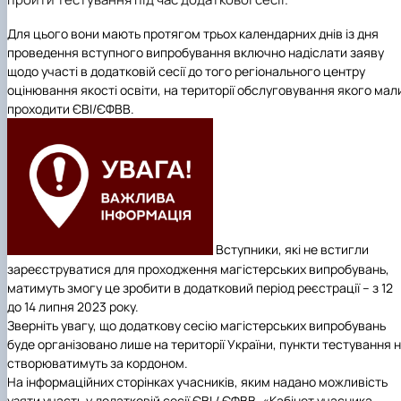
Для цього вони мають протягом трьох календарних днів із дня
проведення вступного випробування включно надіслати заяву
щодо участі в додатковій сесії до того регіонального центру
оцінювання якості освіти, на території обслуговування якого мал
проходити ЄВІ/ЄФВВ.
Вступники, які не встигли
зареєструватися для проходження магістерських випробувань,
матимуть змогу це зробити в додатковий період реєстрації –
з 12
до 14 липня 2023 року
.
Зверніть увагу, що додаткову сесію магістерських випробувань
буде організовано лише на території України, пункти тестування 
створюватимуть за кордоном.
На інформаційних сторінках учасників, яким надано можливість
узяти участь у додатковій сесії ЄВІ / ЄФВВ, «Кабінет учасника