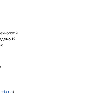
ехнологій.
едено 12
но
ю
.edu.ua
)