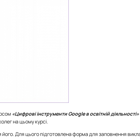
роходька
Вступ 2019 рік
Вступ 2018 рік
ндовані вченою радою факультет…
льтетом ветеринарної медицини …
урсом
«Цифрові інструменти Google в освітній діяльності»
олег на цьому курсі.
и його. Для цього підготовлена форма для заповнення вик