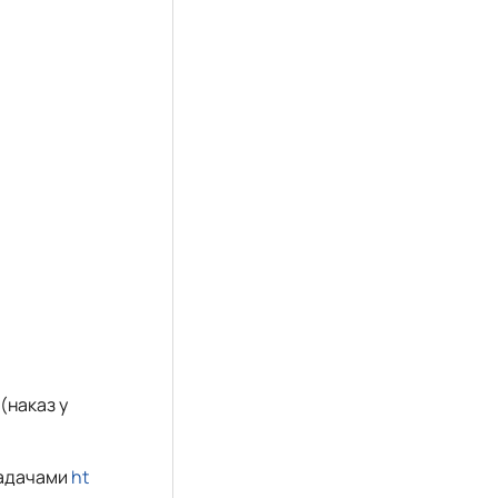
(наказ у
ладачами
ht