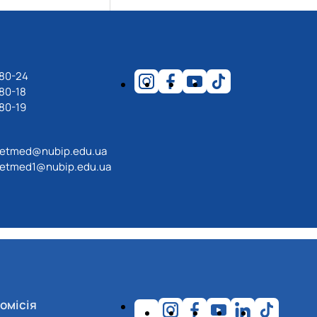
-80-24
80-18
80-19
etmed@nubip.edu.ua
etmed1@nubip.edu.ua
омісія