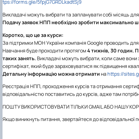
tps://forms.gle/5fpjG7GRDLkadtSj9
Викладачі можуть вибрати та запланувати собі місяць дл
Подачу заявок НПП необхідно зробити максимально ш
Коротко, що це за курси:
За підтримки МОН України компанія Google проводить для 
Навчання буде проходити протягом
4 тижнів, 30 годин.
П
таких занять.
Викладачі можуть вибрати, коли саме вони
сертифікат, який буде зараховуватися як підвищення квалі
Детальну інформацію можна отримати
на
https://sites
Реєстрація НПП, проходження курсів та отримання сертиф
відповідальністю поставитись до курсів, адже там потрібн
ПОШТУ ВИКОРИСТОВУВАТИ ТІЛЬКИ GMAIL АБО НАШУ КОР
Якщо виникнуть питання, звертайтеся до відповідальної п