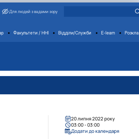
Для людей з вадами зору
ments
ар
Факультети / ННІ
Відділи/Служби
E-learn
Розкл
ументи
ументи
ументи
інічного центру "Ветмедсервіс"
ди
-методичної комісії
ди роботодавців
ий центр "Ветмедсервіс"
ї ради
льно-методичної комісії
отодавців
нічним центром "Ветмедсервіс"
а послуги
20 липня 2022 року
03:00 - 03:00
Додати до календаря