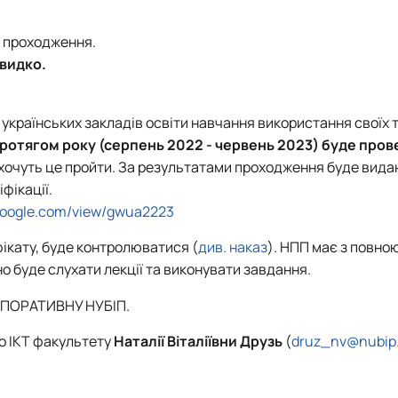
я проходження.
видко.
українських закладів освіти навчання використання своїх т
ротягом року (серпень 2022 - червень 2023) буде пров
 хочуть це пройти. За результатами проходження буде вида
фікації.
.google.com/view/gwua2223
ікату, буде контролюватися (
див. наказ
). НПП має з повно
о буде слухати лекції та виконувати завдання.
ПОРАТИВНУ НУБІП.
о ІКТ факультету
Наталії Віталіївни Друзь
(
druz_nv@nubip