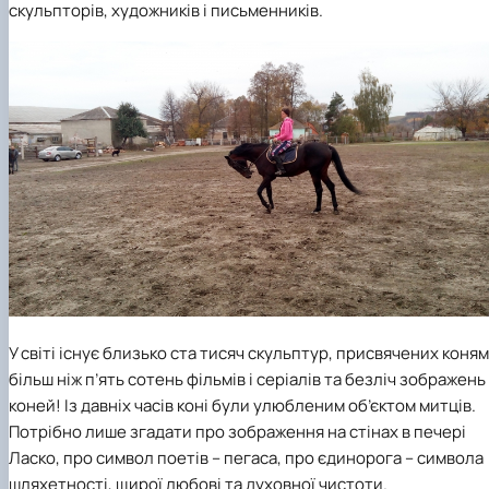
скульпторів, художників і письменників.
У світі існує близько ста тисяч скульптур, присвячених коням
більш ніж п’ять сотень фільмів і серіалів та безліч зображень
коней! Із давніх часів коні були улюбленим об’єктом митців.
Потрібно лише згадати про зображення на стінах в печері
Ласко, про символ поетів – пегаса, про єдинорога – символа
шляхетності, щирої любові та духовної чистоти.