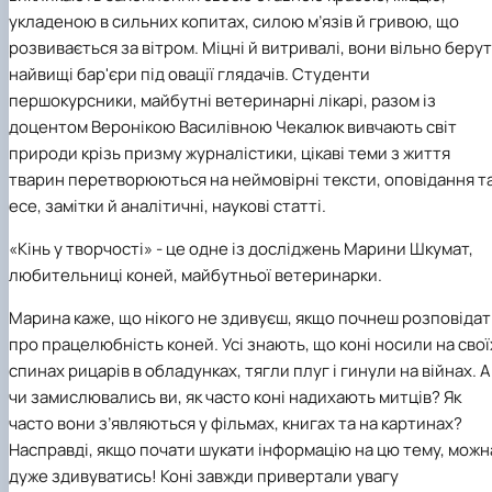
факультетом ветеринарної медицини …
НОВИНИ
Вступ 2022 рік
укладеною в сильних копитах, силою м’язів й гривою, що
Скринька довіри
Вступ 2021 рік
розвивається за вітром. Міцні й витривалі, вони вільно беру
Вступ 2020 рік
найвищі бар'єри під овації глядачів. Студенти
Вступ 2019 рік
першокурсники, майбутні ветеринарні лікарі, разом із
Вступ 2018 рік
доцентом Веронікою Василівною Чекалюк вивчають світ
природи крізь призму журналістики, цікаві теми з життя
тварин перетворюються на неймовірні тексти, оповідання т
есе, замітки й аналітичні, наукові статті.
«Кінь у творчості» - це одне із досліджень Марини Шкумат,
любительниці коней, майбутньої ветеринарки.
Марина каже, що нікого не здивуєш, якщо почнеш розповіда
про працелюбність коней. Усі знають, що коні носили на свої
спинах рицарів в обладунках, тягли плуг і гинули на війнах. А
чи замислювались ви, як часто коні надихають митців? Як
часто вони з’являються у фільмах, книгах та на картинах?
Насправді, якщо почати шукати інформацію на цю тему, можн
дуже здивуватись! Коні завжди привертали увагу