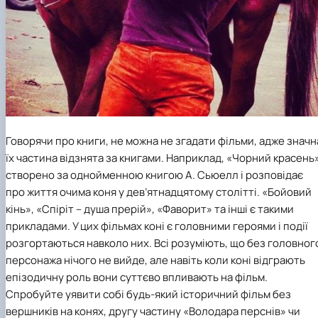
Говорячи про книги, не можна не згадати фільми, адже значн
їх частина відзнята за книгами. Наприклад, «Чорний красень
створено за однойменною книгою А. Сьюелл і розповідає
про життя очима коня у дев’ятнадцятому столітті. «Бойовий
кінь», «Спіріт – душа прерій», «Фаворит» та інші є такими
прикладами. У цих фільмах коні є головними героями і події
розгортаються навколо них. Всі розуміють, що без головног
персонажа нічого не вийде, але навіть коли коні відграють
епізодичну роль вони суттєво впливають на фільм.
Спробуйте уявити собі будь-який історичний фільм без
вершників на конях, другу частину «Володара перснів» чи