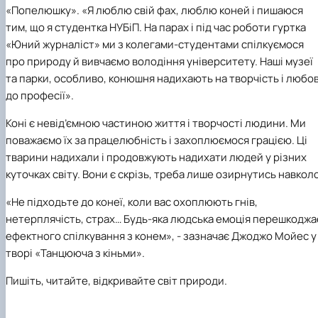
«Попелюшку». «Я люблю свій фах, люблю коней і пишаюся
тим, що я студентка НУБіП. На парах і під час роботи гуртка
«Юний журналіст» ми з колегами-студентами спілкуємося
про природу й вивчаємо володіння університету. Наші музеї
та парки, особливо, конюшня надихають на творчість і любо
до професії».
Коні є невід’ємною частиною життя і творчості людини. Ми
поважаємо їх за працелюбність і захоплюємося грацією. Ці
тварини надихали і продовжують надихати людей у різних
куточках світу. Вони є скрізь, треба лише озирнутись навколо
«Не підходьте до конеї, коли вас охоплюють гнів,
нетерплячість, страх… Будь-яка людська емоція перешкоджа
ефектного спілкування з конем», - зазначає Джоджо Мойес у
творі «Танцююча з кіньми».
Пишіть, читайте, відкривайте світ природи.