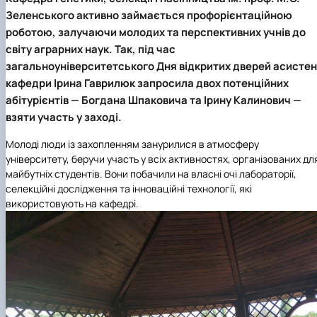
ідентифікації сортів рослин"
І міжнародна конференція присвячена 90-
Зеленського активно займається профорієнтаційною
річчю від дня народження вченого М.О. Зе…
роботою, залучаючи молодих та перспективних учнів до
світу аграрних наук. Так, під час
загальноуніверситетського Дня відкритих дверей асистен
кафедри
Ірина Гаврилюк
запросила двох потенційних
абітурієнтів —
Богдана Шпаковича
та
Ірину Калинович
—
взяти участь у заході.
Молоді люди із захопленням занурилися в атмосферу
університету, беручи участь у всіх активностях, організованих дл
майбутніх студентів. Вони побачили на власні очі лабораторії,
селекційні дослідження та інноваційні технології, які
використовують на кафедрі.