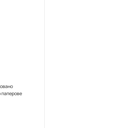
новано
 «паперове