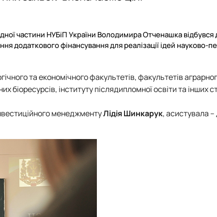
тування
.Слупськ, Польща)
Архів
Співпраця у навчальній, науковій, вироб
Архів подій
Напрями наукових досліджень аспіранті
ення»
ія)
Партнери
Консультаційні послуги, тренінги
лідної частини НУБіП України Володимира Отченашка відбувся
Події
ння додаткового фінансування для реалізації ідей науково-п
Архів Подій
гічного
та економічного факультетів, факультетів аграрно
 біоресурсів, інституту післядипломної освіти та інших с
інвестиційного менеджменту
Лідія Шинкарук
, асистувала –