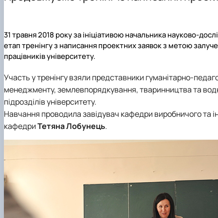
Склад кафедри
Навчально-наукова лабораторія інвестиційного проек
Робочі програми, силабуси, ЕНК
Програма подвійних дипломів (Поморська академія, м
Тематика бакалаврських та магістерських робіт
Архів подій
Відповідальні за інформаційне наповнення сторінки
Студентський науковий гурток «Менеджмент і сьогод
Навчально-методична робота
Програма подвійних дипломів (Університет Foggia, Італ
Практичне навчання
Здобутки кафедри
Аспірантура
English speaking MSc Program
Податкова знижка на навчання
31 травня 2018 року за ініціативою начальника науково-дос
Фотогалерея
етап тренінгу з написання проектних заявок з метою залуче
працівників університету.
Участь у тренінгу взяли представники
гуманітарно-педаго
менеджменту, землевпорядкування, тваринництва та водних
підрозділів університету.
Навчання проводила завідувач
кафедри виробничого та 
кафедри
Тетяна Лобунець
.