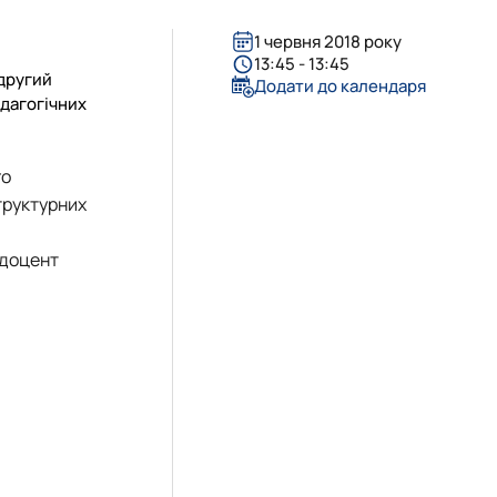
ничій та інноваційній сферах
в (здобувачів) кафедри
1 червня 2018 року
13:45 - 13:45
 другий
Додати до календаря
едагогічних
го
труктурних
 доцент