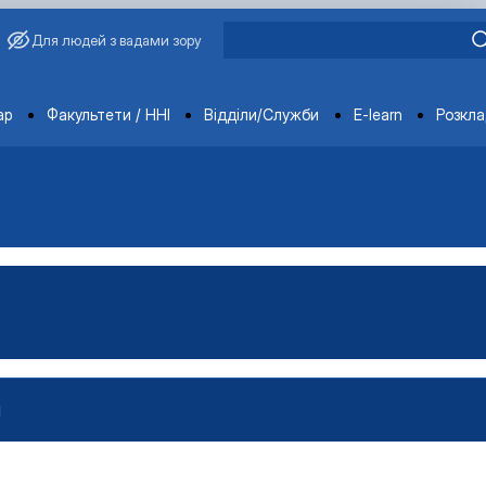
Для людей з вадами зору
ments
ар
Факультети / ННІ
Відділи/Служби
E-learn
Розкл
И
проектами»