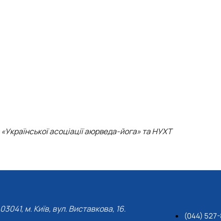
 «Української асоціації аюрведа-йога» та НУХТ
03041, м. Київ, вул. Виставкова, 16.
(044) 527