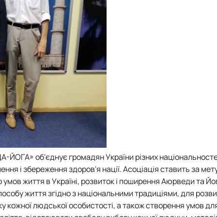
-ЙОГА» об'єднує громадян України різних національносте
ення і збереження здоров'я нації. Асоціація ставить за мет
 умов життя в Україні, розвиток і поширення Аюрведи та Йог
особу життя згідно з національними традиціями, для розви
у кожної людської особистості, а також створення умов дл