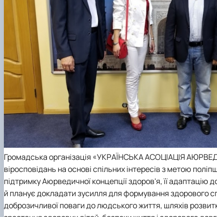
Громадська організація «УКРАЇНСЬКА АСОЦІАЦІЯ АЮРВЕДА
віросповідань на основі спільних інтересів з метою поліпш
підтримку Аюрведичної концепції здоров'я, її адаптацію до
й планує докладати зусилля для формування здорового сп
доброзичливої поваги до людського життя, шляхів розвитк