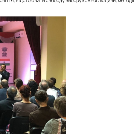
голіття, відстоювати свободу вибору кожної людини, методі