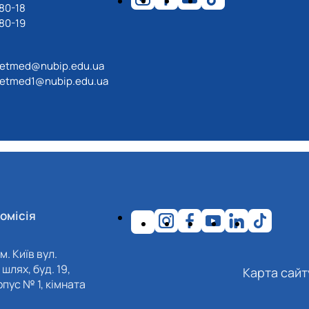
80-18
80-19
etmed@nubip.edu.ua
etmed1@nubip.edu.ua
омісія
м. Київ вул.
шлях, буд. 19,
Карта сайт
пус № 1, кімната