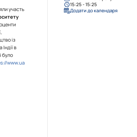
15:25 - 15:25
зяли участь
Додати до календаря
рситету
доценти
,
цтво із
Індії в
і було
ps://www.ua