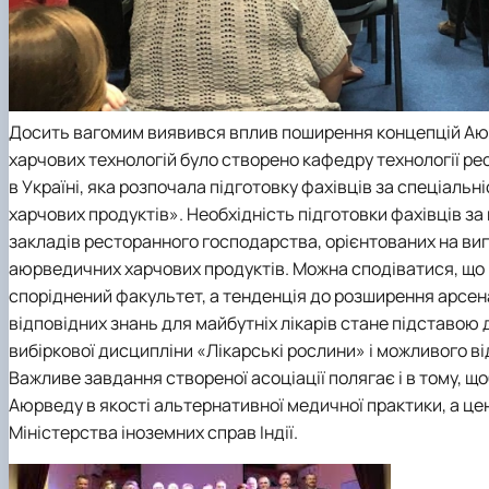
Досить вагомим виявився вплив поширення концепцій Аюрвед
харчових технологій було створено кафедру технології ре
в Україні, яка розпочала підготовку фахівців за спеціальн
харчових продуктів». Необхідність підготовки фахівців 
закладів ресторанного господарства, орієнтованих на ви
аюрведичних харчових продуктів. Можна сподіватися, що ц
споріднений факультет, а тенденція до розширення арсена
відповідних знань для майбутніх лікарів стане підставою
вибіркової дисципліни «Лікарські рослини» і можливого ві
Важливе завдання створеної асоціації полягає і в тому, що
Аюрведу в якості альтернативної медичної практики, а це
Міністерства іноземних справ Індії.