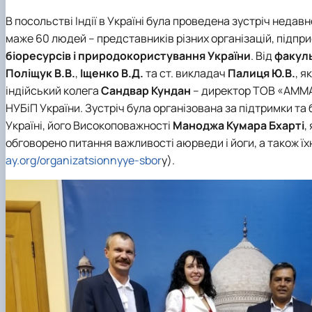
Вчена рада
Академічна доброчесність
Гігієни тварин і харчових продуктів ім. проф. А.К. Ско
Навчально-методична комісія
Вибіркові дисципліни "Ветеринарна медицина"
Фізіології хребетних і фармакології
В посольстві Індії в Україні була проведена зустріч недав
Рада роботодавців
Проведення відкритих лекцій
маже 60 людей – представників різних організацій, підприє
ННВ Клінічний центр "Ветмедсервіс"
Портфоліо здобувачів вищої освіти
біоресурсів і природокористування України
. Від
факул
Адміністрація
Інформація для студентів
Поліщук В.В.
,
Іщенко В.Д.
та ст. викладач
Палиця Ю.В.
, я
Кодекс поведінки лікаря ветеринарної медицини
Виробнича практика
індійський колега
Сандвар Кундан
– директор ТОВ «АММА 
Наші випускники
НУБіП України. Зустріч була організована за підтримки та
Почесні доктори та професори НУБіП України рекоме
Україні, його Високоповажності
Маноджа Кумара Бхарті
,
Вони нагороджені відзнакою "За заслуги перед факу
обговорено питання важливості аюрведи і йоги, а також їх
Скринька довіри
ay.org/organizatsionnyye-sbor
y).