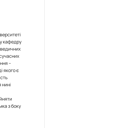
іверситеті
ву кафедру
юрведичних
 сучасних
ння –
і якого є
ість
 нині
ийняти
мка з боку