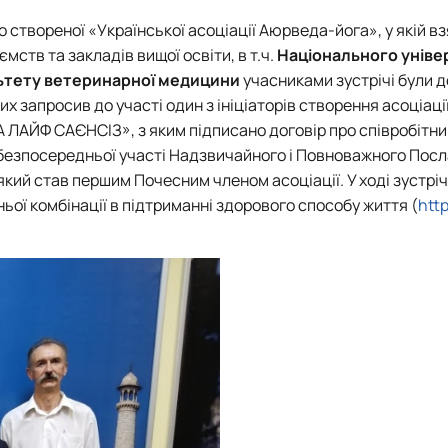
роходька
Вступ 2019 рік
Вступ 2018 рік
но створеної «Української асоціації Аюрведа-йога», у якій в
мств та закладів вищої освіти, в т.ч.
Національного уніве
ьтету ветеринарної медицини
учасниками зустрічі були 
ких запросив до участі один з ініціаторів створення асоціації
ЛАЙФ САЄНСІЗ», з яким підписано договір про співробітни
 безпосередньої участі Надзвичайного і Повноважного Посла 
ндовані вченою радою факультет…
 який став першим Почесним членом асоціації. У ході зустріч
льтетом ветеринарної медицини …
ньої комбінації в підтриманні здорового способу життя (
htt