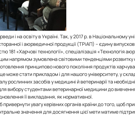
и і на освіту в Україні. Так, у 2017 р. в Національному ун
сторанної і аюрведичної продукції (ТРіАП) – єдину випуско
істю 181 «Харчові технології», спеціалізація «Технологія а
за цим напрямом зумовлена світовими тенденціями розвитку
готовлення принципово нового покоління продуктів харчува
е може стати прикладом і для нашого університету, у склад
лу рослинних засобів у медицині й ветеринарії та необхідн
 для вибору студентами ветеринарної медицини до вивчення
дновлення її викладання, як нормативної.
б привернути увагу керівних органів країни до того, щоб пр
нтральне значення для досягнення цієї мети матиме підтри