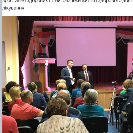
зростання здорових дітей, безпеки життя і здорового дов
лікування.