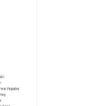
й і
у
и в Україні
тку
я