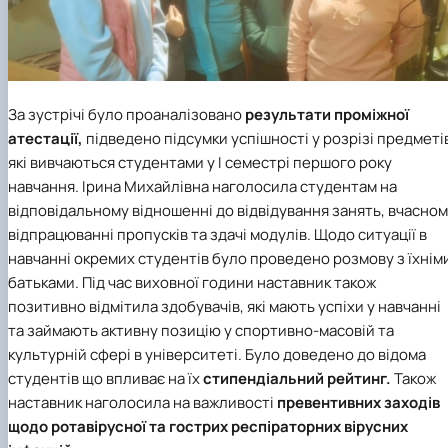
За зустрічі було проаналізовано
результати проміжної
атестації,
підведено підсумки успішності у розрізі предметі
які вивчаються студентами у І семестрі першого року
навчання. Ірина Михайлівна наголосила студентам на
відповідальному відношенні до відвідування занять, вчасно
відпрацюванні пропусків та здачі модулів. Щодо ситуації в
навчанні окремих студентів було проведено розмову з їхнім
батьками. Під час виховної години наставник також
позитивно відмітила здобувачів, які мають успіхи у навчанні
та займають активну позицію у спортивно-масовій та
культурній сфері в університеті. Було доведено до відома
студентів що впливає на їх
стипендіальний рейтинг.
Також
наставник наголосила на важливості
превентивних заходів
щодо ротавірусної та гострих респіраторних вірусних