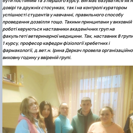
бути постійним та з першого курсу. Він має базуватися як 
факультетом ветеринарної медицини …
НОВИНИ
Вступ 2022 рік
довірі та дружніх стосунках, так і на контролі куратором
Скринька довіри
Вступ 2021 рік
успішності студентів у навчанні, правильного способу
Вступ 2020 рік
проведення дозвілля тощо. Такими принципами у виховній
Вступ 2019 рік
Вступ 2018 рік
роботі керуються наставники академічних груп на
факультеті ветеринарної медицини. Так, наставник 8 груп
1 курсу, професор кафедри фізіології хребетних і
фармакології, д.вет.н.
Ірина Деркач
провела організаційно
виховну годину у ввіреній групі.