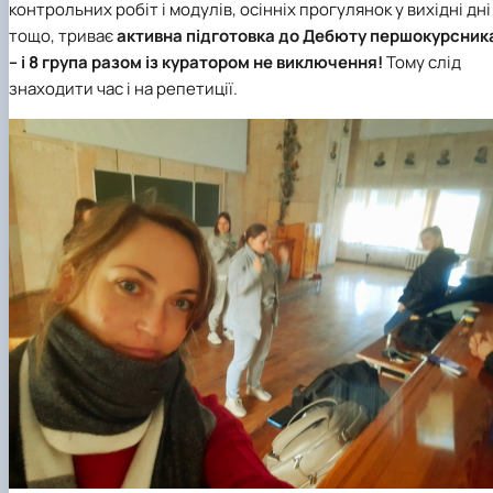
контрольних робіт і модулів, осінніх прогулянок у вихідні дні
тощо, триває
активна підготовка до Дебюту першокурсник
– і 8 група разом із куратором не виключення!
Тому слід
знаходити час і на репетиції.