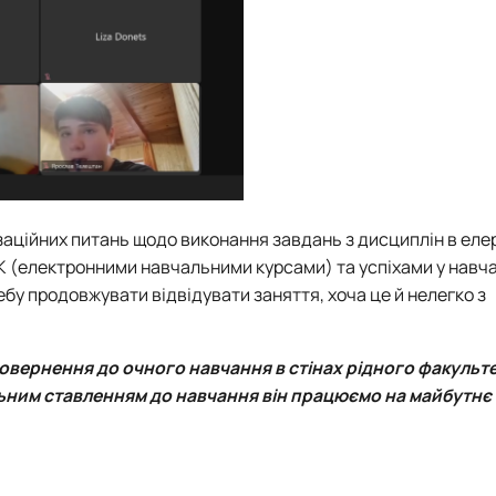
ізаційних питань щодо виконання завдань з дисциплін в елер
К (електронними навчальними курсами) та успіхами у навча
бу продовжувати відвідувати заняття, хоча це й нелегко з
повернення до очного навчання в стінах рідного факульте
альним ставленням до навчання він працюємо на майбутнє