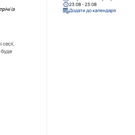
23:08 - 23:08
ічі із
Додати до календаря
 сесії,
о буде