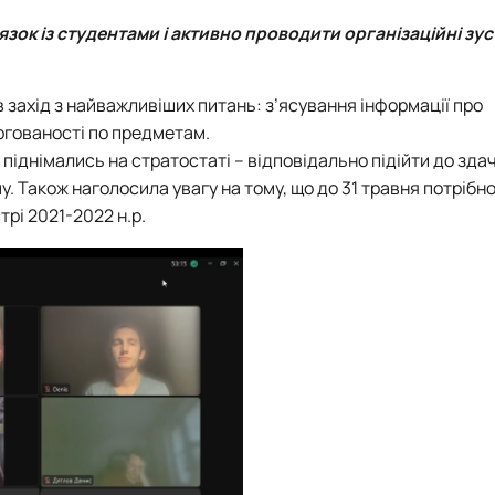
роходька
Вступ 2019 рік
Вступ 2018 рік
ок із студентами і активно проводити організаційні зустр
 захід з найважливіших питань: з’ясування інформації про
ргованості по предметам.
піднімались на стратостаті – відповідально підійти до здачі
. Також наголосила увагу на тому, що до 31 травня потрібн
ндовані вченою радою факультет…
рі 2021-2022 н.р.
льтетом ветеринарної медицини …