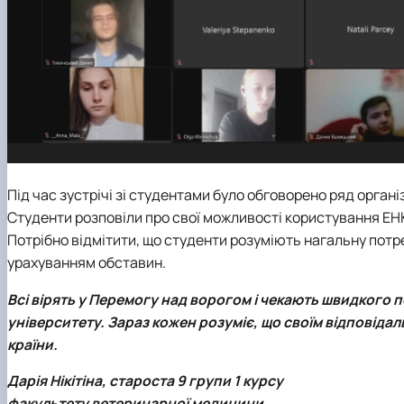
Під час зустрічі зі студентами було обговорено ряд орган
Студенти розповіли про свої можливості користування ЕН
Потрібно відмітити, що студенти розуміють нагальну потре
урахуванням обставин.
Всі вірять у Перемогу над ворогом і чекають швидкого 
університету. Зараз кожен розуміє, що своїм відповід
країни.
Дарія Нікітіна, староста 9 групи 1 курсу
факультету ветеринарної медицини