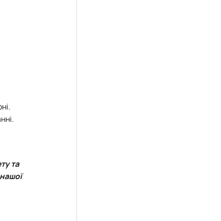
ні.
нні.
ту та
 нашої