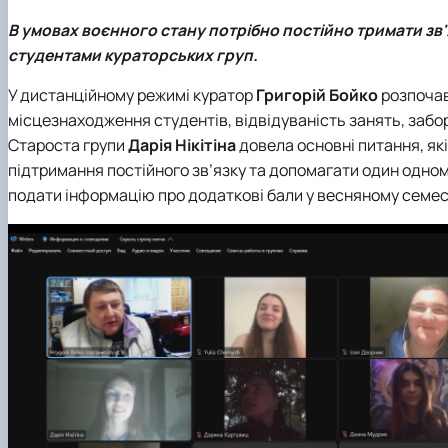
Вчена рада
Академічна доброчесність
Гігієни тварин і харчових продуктів ім. проф. А.К. Ско
Навчально-методична комісія
Вибіркові дисципліни "Ветеринарна медицина"
Фізіології хребетних і фармакології
В умовах воєнного стану потрібно постійно тримати зв'яз
Рада роботодавців
Проведення відкритих лекцій
студентами кураторських груп.
ННВ Клінічний центр "Ветмедсервіс"
Портфоліо здобувачів вищої освіти
У дистанційному режимі куратор
Григорій Бойко
розпочав
Адміністрація
Інформація для студентів
місцезнаходження студентів, відвідуваність занять, забо
Кодекс поведінки лікаря ветеринарної медицини
Виробнича практика
Староста групи
Дарія Нікітіна
довела основні питання, які 
Наші випускники
підтримання постійного зв’язку та допомагати один одному
Почесні доктори та професори НУБіП України рекоме
подати інформацію про додаткові бали у весняному семест
Вони нагороджені відзнакою "За заслуги перед факу
Скринька довіри