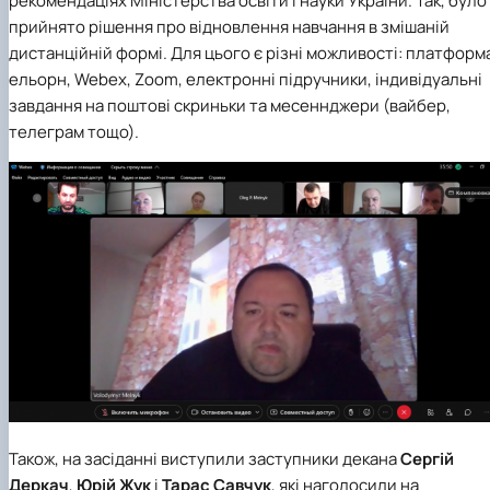
рекомендаціях Міністерства освіти і науки України. Так, було
прийнято рішення про відновлення навчання в змішаній
дистанційній формі. Для цього є різні можливості: платформ
ельорн, Webex, Zoom, електронні підручники, індивідуальні
завдання на поштові скриньки та месеннджери (вайбер,
телеграм тощо).
Також, на засіданні виступили заступники декана
Сергій
Деркач
,
Юрій Жук
і
Тарас Савчук
, які наголосили на