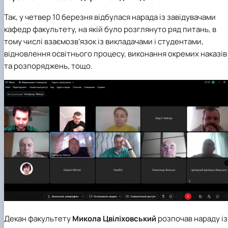
факультетом ветеринарної медицини …
НОВИНИ
Вступ 2022 рік
Скринька довіри
Вступ 2021 рік
Так, у четвер 10 березня відбулася нарада із завідувачами
Вступ 2020 рік
кафедр факультету, на якій було розглянуто ряд питань, в
Вступ 2019 рік
тому числі взаємозв’язок із викладачами і студентами,
Вступ 2018 рік
відновлення освітнього процесу, виконання окремих наказів
та розпоряджень, тощо.
Декан факультету
Микола Цвіліховський
розпочав нараду із