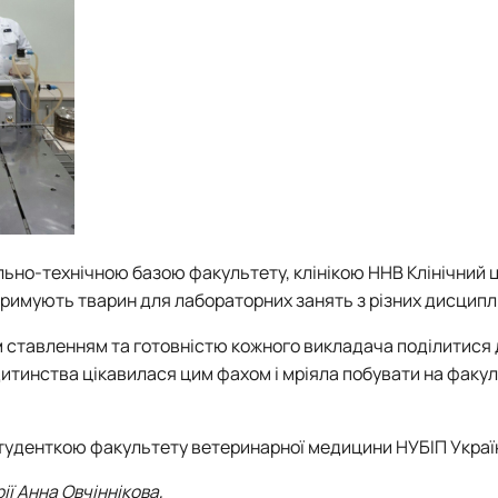
льно-технічною базою факультету, клінікою ННВ Клінічний 
римують тварин для лабораторних занять з різних дисциплі
 ставленням та готовністю кожного викладача поділитися 
дитинства цікавилася цим фахом і мріяла побувати на факул
 студенткою факультету ветеринарної медицини НУБІП Украї
ії Анна Овчіннікова,