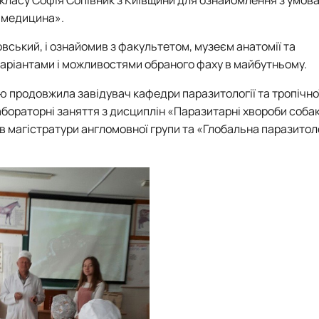
роходька
Вступ 2019 рік
 медицина».
Вступ 2018 рік
ховський, і ознайомив з факультетом, музеєм анатомії та
варіантами і можливостями обраного фаху в майбутньому.
 продовжила завідувач кафедри паразитології та тропічно
бораторні заняття з дисциплін «Паразитарні хвороби собак 
ндовані вченою радою факультет…
в магістратури англомовної групи та «Глобальна паразитол
льтетом ветеринарної медицини …