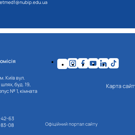
etmed1@nubip.edu.ua
омісія
м. Київ вул.
шлях, буд. 19,
Карта сайт
пус № 1, кімната
-42-63
Офіційний портал сайту
-83-08