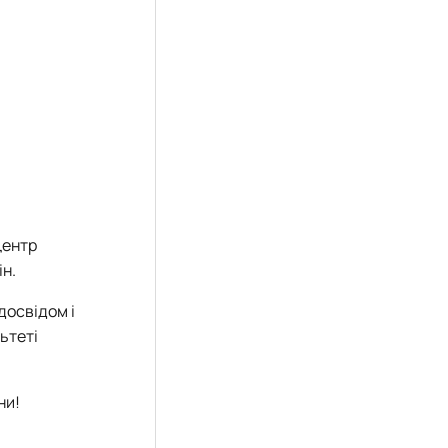
центр
н.
досвідом і
ьтеті
ни!