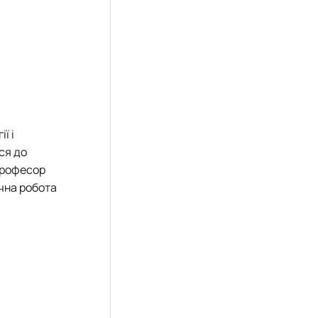
ї і
ся до
професор
чна робота