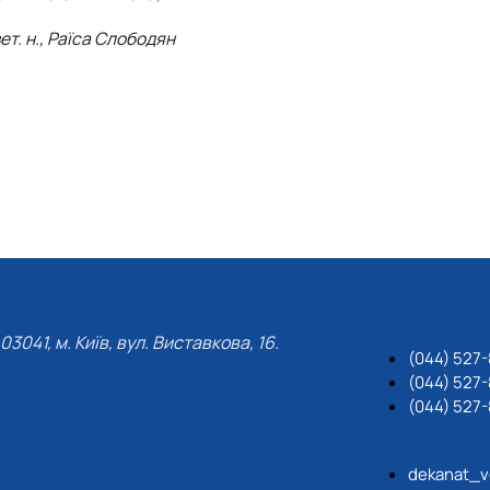
ет. н., Раїса Слободян
03041, м. Київ, вул. Виставкова, 16.
(044) 527
(044) 527-
(044) 527-
dekanat_v