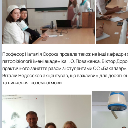
Професор Наталія Сорока провела також на інші кафедри ф
патофізіології імені академіка І. О. Поваженка, Віктор До
практичного заняття разом зі студентами ОС «Бакалавр». 
Віталій Недосєков акцентував, що важливим для досягненн
та вивчення іноземної мови.