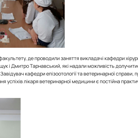
акультету, де проводили заняття викладачі кафедри хірургі
рощук і Дмитро Тарнавський, які надали можливість долучити
Завідувач кафедри епізоотології та ветеринарної справи, 
я успіхів лікаря ветеринарної медицини є постійна практи