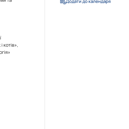
Додати до календаря
ї
і котів»,
огія»