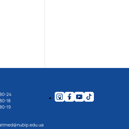
-80-24
80-18
80-19
etmed@nubip.edu.ua