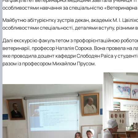
Вчена рада
Академічна доброчесність
Гігієни тварин і харчових продуктів ім. проф. А.К. Ско
особливостями навчання за спеціальністю «Ветеринарна
Навчально-методична комісія
Вибіркові дисципліни "Ветеринарна медицина"
Фізіології хребетних і фармакології
Рада роботодавців
Проведення відкритих лекцій
Майбутню абітурієнтку зустрів декан, академік М. І. Цвілі
ННВ Клінічний центр "Ветмедсервіс"
Портфоліо здобувачів вищої освіти
особливостями спеціальності, деталями вступу, різними 
Адміністрація
Інформація для студентів
Кодекс поведінки лікаря ветеринарної медицини
Виробнича практика
Далі екскурсію факультетом з профорієнтаційною роботою
Наші випускники
ветеринарії, професор Наталія Сорока. Вона провела на ла
Почесні доктори та професори НУБіП України рекоме
яке проводила доцент кафедри Слободян Раїса у студенті
Вони нагороджені відзнакою "За заслуги перед факу
разом із професором Михайлом Прусом.
Скринька довіри