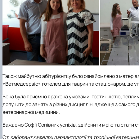
Також майбутню абітурієнтку було ознайомлено з матеріа
«Ветмедсервіс» готелем для тварин та стаціонаром, де ут
Вона була приємно вражена умовами, гостинністю, теплим
долучити до занять з різних дисциплін, адже ще з самого 
ветеринарної медицини.
Бажаємо Софії Сопівник успіхів, здійснити мрію та стати
С
т. лаборант кафедри паразитології та тропічної ветеринар