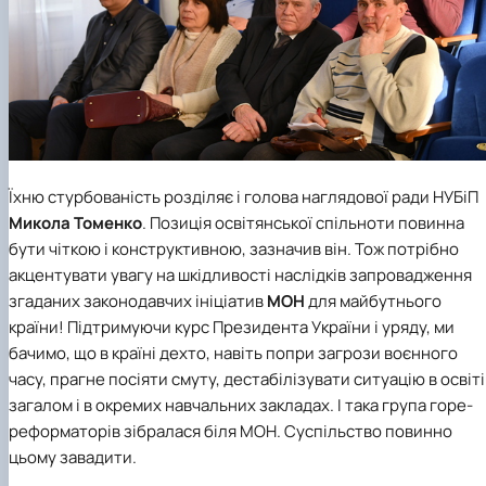
Їхню стурбованість розділяє і голова
наглядової ради НУБіП
Микола Томенко
. Позиція освітянської спільноти повинна
бути чіткою і конструктивною, зазначив він. Тож потрібно
акцентувати увагу на шкідливості наслідків запровадження
згаданих законодавчих ініціатив
МОН
для майбутнього
країни! Підтримуючи курс Президента України і уряду, ми
бачимо, що в країні дехто, навіть попри загрози воєнного
часу, прагне посіяти смуту, дестабілізувати ситуацію в освіті
загалом і в окремих навчальних закладах. І така група горе-
реформаторів зібралася біля МОН. Суспільство повинно
цьому завадити.