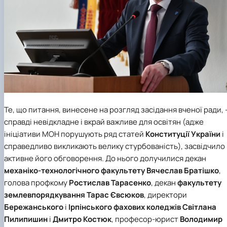
Те, що питання, винесене на розгляд засідання вченої ради, 
справді невідкладне і вкрай важливе для освітян (адже
ініціативи МОН порушують ряд статей
Конституції України
і
справедливо викликають велику стурбованість), засвідчило
активне його обговорення. До нього долучилися декан
механіко-технологічного факультету
Вячеслав Братішко
,
голова профкому
Ростислав Тарасенко
, декан
факультету
землевпорядкування
Тарас Євсюков
, директори
Бережанського
і
Ірпінського фахових коледжів
Світлана
Пилипишин
і
Дмитро Костюк
, професор-юрист
Володимир