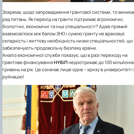
Зокрема, щодо запровадження грантової системи, то виника
ряд питань. Як перехід на гранти підтримає агрономічні,
біологічні, економічні та інші спеціальності? Адже прямий
взаємозв’язок між балом ЗНО і сумою гранту не враховує
складність і життєву необхідність низки спеціальностей, що
забезпечують продовольчу безпеку країни.
Аналіз економічної служби показує, що в разі переходу на
грантове фінансування
НУБіП
недоотримає до 100 мільйонів
гривень на рік. Це означає лише одне – кризу в університеті і
руйнацію!