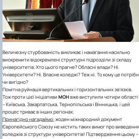
Величезну стурбованість викликає і намагання насильно
виокремити відокремлені структурні підрозділи зі складу
університетів. Хто цього прагне? Обласні влади? Ні.
Університети? Ні. Власне коледжі? Теж ні. То кому це потріб
чи вигідно?
Помітна руйнація вертикальних і горизонтальних зв’язків.
Тож проти цієї ініціативи
МОН
вже виступили чотири області
– Київська, Закарпатська, Тернопільська і Вінницька, і цей
процес триває в інших регіонах.
Принагідно нагадаймо:
жоден міжнародний документ
Європейського Союзу не містить таких вимог про виведенн
коледжів зі структури університетів! Підтвердження цьому –