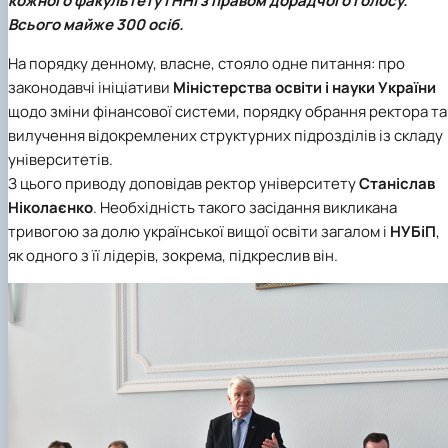
кожного факультету і ННІ з правом дорадчого голосу.
ідентифікації сортів рослин"
І міжнародна конференція присвячена 90-
Всього майже 300 осіб.
річчю від дня народження вченого М.О. Зе…
На порядку денному, власне, стояло одне питання: про
законодавчі ініціативи
Міністерства освіти і науки України
щодо зміни фінансової системи, порядку обрання ректора та
вилучення відокремлених структурних підрозділів із складу
університетів.
З цього приводу доповідав ректор університету
Станіслав
Ніколаєнко
. Необхідність такого засідання викликана
тривогою за долю української вищої освіти загалом і
НУБіП
,
як одного з її лідерів, зокрема, підкреслив він.