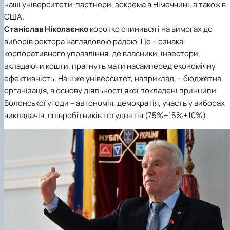
наші університети-партнери, зокрема в Німеччині, а також в
США.
Станіслав Ніколаєнко
коротко спинився і на вимогах до
виборів ректора наглядовою радою. Це – ознака
корпоративного управління, де власники, інвестори,
вкладаючи кошти, прагнуть мати насамперед економічну
ефективність. Наш же університет, наприклад, – бюджетна
організація, в основу діяльності якої покладені принципи
Болонської угоди – автономія, демократія, участь у виборах
викладачів, співробітників і студентів (75%+15%+10%).