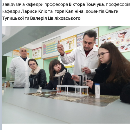
завідувача кафедри професора
Віктора Томчука
, професорі
кафедри
Лариси Кліх
та
Ігоря Калініна
, доцентів
Ольги
Тупицької
та
Валерія Цвіліховського
.