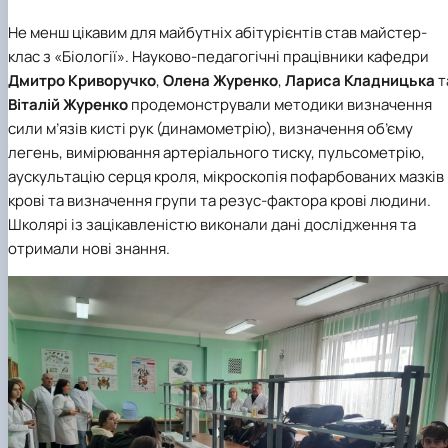
Не менш цікавим для майбутніх абітурієнтів став майстер-
клас з «Біології». Науково-педагогічні працівники кафедри
Дмитро Криворучко
,
Олена Журенко
,
Лариса Кладницька
т
Віталій Журенко
продемонстрували методики визначення
сили м’язів кисті рук (динамометрію), визначення об’єму
легень, вимірювання артеріального тиску, пульсометрію,
аускультацію серця кроля, мікроскопія пофарбованих мазків
крові та визначення групи та резус-фактора крові людини.
Школярі із зацікавленістю виконали дані дослідження та
отримали нові знання.