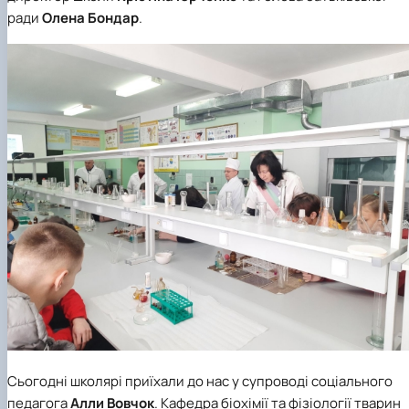
ради
Олена Бондар
.
Сьогодні школярі приїхали до нас у супроводі соціального
педагога
Алли Вовчок
. Кафедра біохімії та фізіології тварин