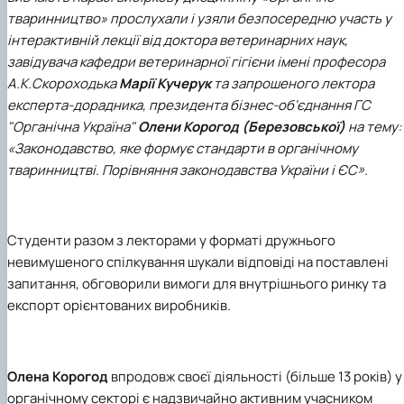
факультетом ветеринарної медицини …
НОВИНИ
Вступ 2022 рік
тваринництво» прослухали і узяли безпосередню участь у
Скринька довіри
Вступ 2021 рік
інтерактивній лекції від доктора ветеринарних наук,
Вступ 2020 рік
завідувача кафедри ветеринарної гігієни імені професора
Вступ 2019 рік
А.К.Скороходька
Марії Кучерук
та запрошеного лектора
Вступ 2018 рік
експерта-дорадника, президента бізнес-об‘єднання ГС
"Органічна Україна"
Олени Корогод (Березовської)
на тему:
«Законодавство, яке формує стандарти в органічному
тваринництві. Порівняння законодавства України і ЄС».
Студенти разом з лекторами у форматі дружнього
невимушеного спілкування шукали відповіді на поставлені
запитання, обговорили вимоги для внутрішнього ринку та
експорт орієнтованих виробників.
Олена Корогод
впродовж своєї діяльності (більше 13 років) у
органічному секторі є надзвичайно активним учасником