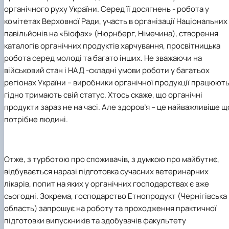
органічного руху України. Серед її досягнень - робота у
комітетах Верховної Ради, участь в організації Національних
павільйонів на «Біофах» (Нюрнберг, Німечина), створення
каталогів органічних продуктів харчування, просвітницька
робота серед молоді та багато інших. Не зважаючи на
військовий стан і НАД -складні умови роботи у багатьох
регіонах України – виробники органічної продукції працюють
гідно тримають свій статус. Хтось скаже, що органічні
продукти зараз не на часі. Але здоров’я – це найважливіше щ
потрібне людині.
Отже, з турботою про споживачів, з думкою про майбутнє,
відбувається наразі підготовка сучасних ветеринарних
лікарів, попит на яких у органічних господарствах є вже
сьогодні. Зокрема, господарство Етнопродукт (Чернігівська
область) запрошує на роботу та проходження практичної
підготовки випускників та здобувачів факультету