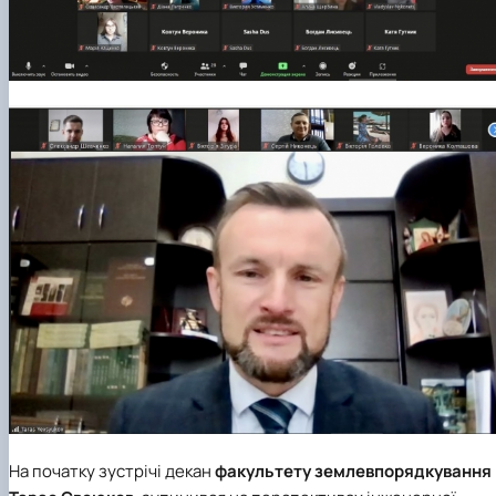
На початку зустрічі декан
факультету землевпорядкування