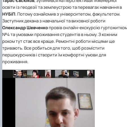
Тарас Євсюков
, зупинився на перспективах інженерної
освіти із геодезії та землеустрою та перевагах навчання в
НУБіП
. Потому ознайомив з університетом, факультетом.
Заступник декана з навчальної та виховної роботи
Олександр Шевченко
провів онлайн-екскурсію гуртожитко
№4 та умовами проживання студентів в ньому. З кожним
роком тут стає все краще. Ремонтні роботи місцями ще
тривають. Все робиться для того, щоб розмістити
першокурсників і створити їм комфортні умови для
проживання.