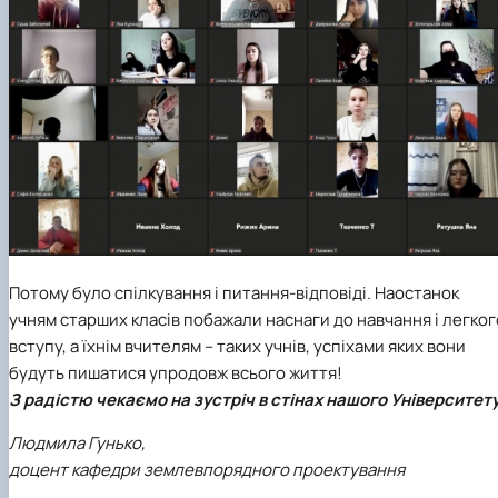
Потому було спілкування і питання-відповіді. Наостанок
учням старших класів побажали наснаги до навчання і легког
вступу, а їхнім вчителям – таких учнів, успіхами яких вони
будуть пишатися упродовж всього життя!
З радістю чекаємо на зустріч в стінах нашого Університету
Людмила Гунько,
доцент кафедри землевпорядного проектування