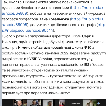
Так, школярі Ніжина змогли ближче познайомитися із
https://nubip.edu.u
сучасними безпілотними технологіями (
a/node/64809
), побувати на інтерактивних онлайн-уроках з
https://nubip.edu.u
географії професора
Івана Ковальчука
(
a/node/86098
http
), долучитися до Школи юного географа (
s://nubip.edu.ua/node/90344
).
Цього ж разу, на запрошення директора школи
Сергія
Никонця
, адміністрація і здобувачі факультету ознайомили
школярів
Ніжинської загальноосвітньої школи №10
з
особливостями Вступної кампанії 2022, перевагами здобутт
вищої освіти в
НУБіП України
, перспективами вступу,
навчання і працевлаштування за
спеціальністю 193 «Геодезі
та землеустрій»
, студентським життям та умовами
проживання у студентських гуртожитках тощо. Абітурієнти
мали можливість побачити, як і чим живе факультет, а також
познайомитися з його викладачами і студентами, почути з
перших вуст про переваги навчання тут.