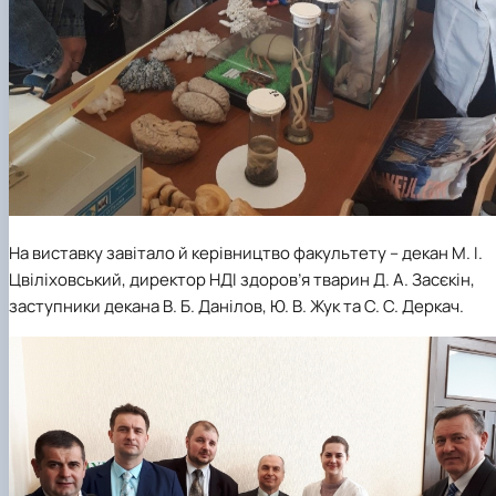
На виставку завітало й керівництво факультету – декан М. І.
Цвіліховський, директор НДІ здоров’я тварин Д. А. Засєкін,
заступники декана В. Б. Данілов, Ю. В. Жук та С. С. Деркач.