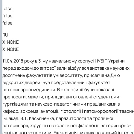
факультетом ветеринарної медицини …
НОВИНИ
Вступ 2022 рік
false
Скринька довіри
Вступ 2021 рік
false
Вступ 2020 рік
Вступ 2019 рік
false
Вступ 2018 рік
RU
X-NONE
X-NONE
11.04.2018 року в 3-му навчальному корпусі НУБіП України
перед входом до актової зали відбулася виставка наукових
досягнень факультетів університету, присвячена Дню
відкритих дверей. Був представлений і факультет
ветеринарної медицини. В експозиції були показані
препарати, макети, прилади, виготовлені студентами-
гуртківцями та науково-педагогічними
працівниками з
кафедр, зокрема: анатомії, гістології і патоморфології твари
ім. акад. В. Г. Касьяненка, паразитології та тропічної
ветеринарії, хірургії і патологічної фізіології, ветеринарно-
санітарної експертизи. Експозиція викликала жвавий інтере