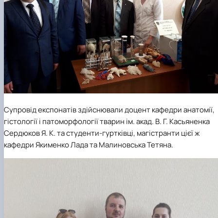
Супровід експонатів здійснювали доцент кафедри анатомії,
гістології і патоморфології тварин ім. акад. В. Г. Касьяненка
Сердюков Я. К. та студенти-гуртківці, магістранти цієї ж
кафедри Якименко Лада та Малиновська Тетяна.