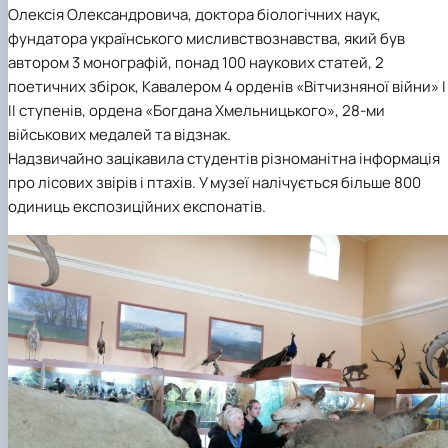
Олексія Олександровича, доктора біологічних наук,
фундатора українського мисливствознавства, який був
автором 3 монографій, понад 100 наукових статей, 2
поетичних збірок, Кавалером 4 орденів «Вітчизняної війни» I 
II ступенів, ордена «Богдана Хмельницького», 28-ми
військових медалей та відзнак.
Надзвичайно зацікавила студентів різноманітна інформація
про лісових звірів і птахів. У музеї налічується більше 800
одиниць експозиційних експонатів.