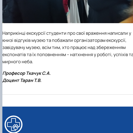
Наприкінці екскурсії студенти про свої враження написали у
книзі відгуків музею та побажали організаторам екскурсії,
завідувачу музею, всім тим, хто працює над збереженням
експонатів та їх поповненням – натхнення у роботі, успіхів т
мирного неба.
Професор Ткачук С.А.
Доцент Таран Т.В.