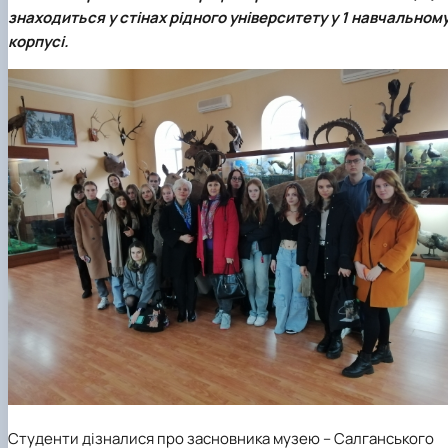
факультетом ветеринарної медицини …
НОВИНИ
Вступ 2022 рік
знаходиться у стінах рідного університету у 1 навчальном
Скринька довіри
Вступ 2021 рік
корпусі.
Вступ 2020 рік
Вступ 2019 рік
Вступ 2018 рік
Студенти дізналися про засновника музею – Салганського