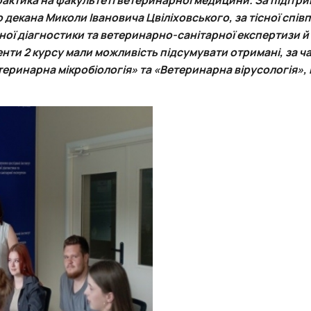
роходька
Вступ 2019 рік
о декана
Миколи Івановича Цвіліховського
, за тісної спів
Вступ 2018 рік
ої діагностики та ветеринарно-санітарної експертизи й
енти 2 курсу мали можливість підсумувати отримані, за ч
теринарна мікробіологія
» та «
Ветеринарна вірусологія
»,
ндовані вченою радою факультет…
льтетом ветеринарної медицини …