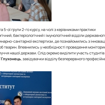
а 5-ої групи 2-го курсу, на чолі з керівниками практики
гічний, бактеріологічний і імунологічний відділи державног
ринарно-санітарної експертизи, де познайомились з іннова
об тварин. Впевнились у необхідності проведення монітори
уччя нашої держави. Слід окремо виділити участь студнтів
ї Глухонець
, завідувачки відділу безперервного професійн