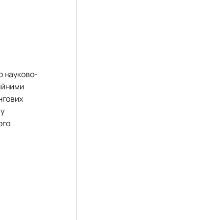
о науково-
ційними
нгових
 у
ого