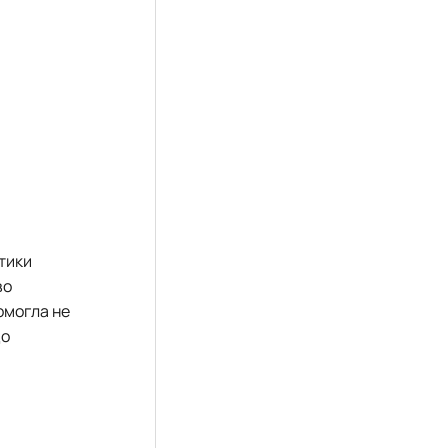
ктики
во
омогла не
до