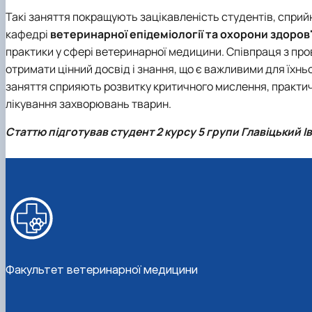
Такі заняття покращують зацікавленість студентів, сприйн
кафедрі
ветеринарної епідеміології та охорони здоров
практики у сфері ветеринарної медицини. Співпраця з п
отримати цінний досвід і знання, що є важливими для їхньо
заняття сприяють розвитку критичного мислення, практичн
лікування захворювань тварин.
Статтю підготував студент 2 курсу 5 групи Главіцький І
Факультет ветеринарної медицини