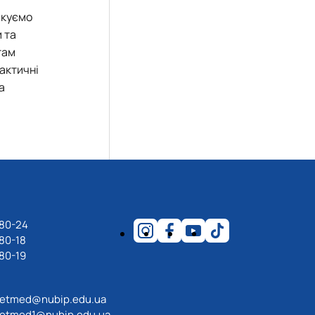
якуємо
 та
там
рактичні
а
-80-24
80-18
80-19
etmed@nubip.edu.ua
etmed1@nubip.edu.ua