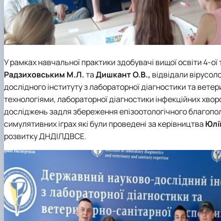
У рамках навчальної практики здобувачі вищої освіти 4-ої т
Радзиховським М.Л.
та
Дишкант О.В.,
відвідали вірусоло
дослідного інституту з лабораторної діагностики та вете
технологіями, лабораторної діагностики інфекційних хвор
досліджень задля збереження епізоотологічного благопол
симулятивних іграх які були проведені за керівництва
Юлі
розвитку ДНДІЛДВСЕ.