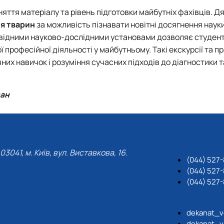
яття матеріалу та рівень підготовки майбутніх фахівців. Д
'я тварин
за можливість пізнавати новітні досягнення науки
ровідними науково-дослідними установами дозволяє студен
ї професійної діяльності у майбутньому. Такі екскурсії та п
их навичок і розуміння сучасних підходів до діагностики т
ван
03041, м. Київ, вул. Виставкова, 16.
(044) 527
(044) 527-
(044) 527-
dekanat_v
dekanat_v