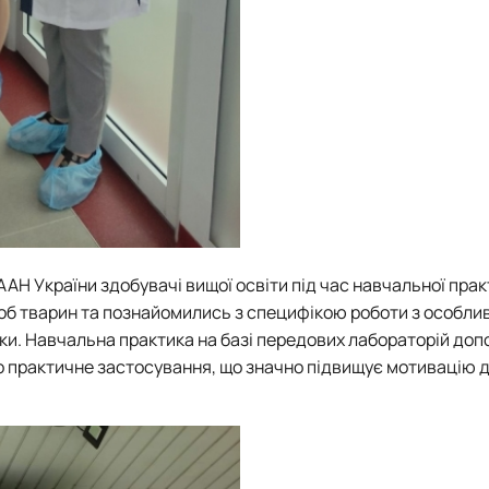
ААН України здобувачі вищої освіти під час навчальної пра
роб тварин та познайомились з специфікою роботи з особли
и. Навчальна практика на базі передових лабораторій доп
го практичне застосування, що значно підвищує мотивацію 