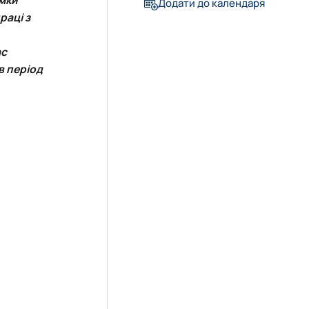
Додати до календаря
праці з
ас
 в період