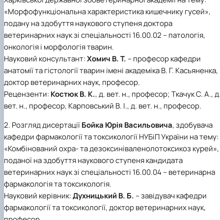
факультетом ветеринарної медицини …
НОВИНИ
Вступ 2022 рік
«Морфофункціональна характеристика кишечнику гусей»,
Скринька довіри
Вступ 2021 рік
подану на здобуття наукового ступеня доктора
Вступ 2020 рік
ветеринарних наук зі спеціальності 16.00.02 – патологія,
Вступ 2019 рік
Вступ 2018 рік
онкологія і морфологія тварин.
Науковий консультант:
Хомич В. Т.
– професор кафедри
анатомії та гістології тварин імені академіка В. Г. Касьяненка,
доктор ветеринарних наук, професор.
Рецензенти:
Костюк В. К.
, д. вет. н., професор; Ткачук С. А., д
вет. н., професор, Карповський В. І., д. вет. н., професор.
2. Розгляд дисертації
Бойка Юрія Васильовича
, здобувача
кафедри фармакології та токсикології НУБіП України на тему:
«Комбінований охра- та дезоксиніваленолoтоксикоз курей»,
поданої на здобуття наукового ступеня кандидата
ветеринарних наук зі спеціальності 16.00.04 – ветеринарна
фармакологія та токсикологія.
Науковий керівник:
Духницький В. Б.
– завідувач кафедри
фармакології та токсикології, доктор ветеринарних наук,
професор.