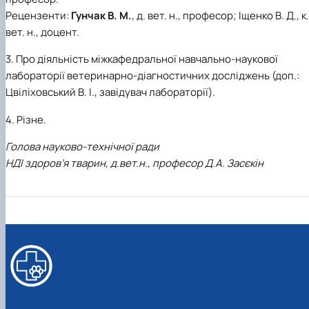
Рецензенти:
Гунчак В. М.
, д. вет. н., професор; Іщенко В. Д., к.
вет. н., доцент.
3. Про діяльність міжкафедральної навчально-наукової
лабораторії ветеринарно-діагностичних досліджень (доп.:
Цвіліховський В. І., завідувач лабораторії).
4. Різне.
Голова науково-технічної ради
НДІ здоров’я тварин, д.вет.н., професор Д.А. Засєкін