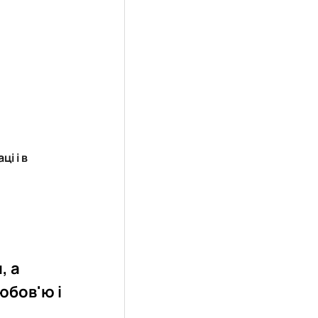
і і в
, а
юбов'ю і