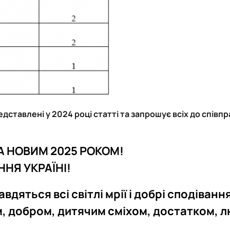
ставлені у 2024 році статті та запрошує всіх до співпрац
А НОВИМ 2025 РОКОМ!
НЯ УКРАЇНІ!
яться всі світлі мрії і добрі сподівання
, добром, дитячим сміхом, достатком, л