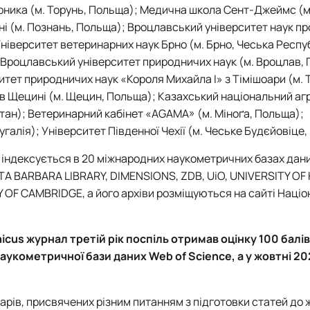
ерника (м. Торунь, Польща); Медична школа Сент-Джеймс (м
ні (м. Познань, Польща); Вроцлавський університет наук пр
іверситет ветеринарних наук Брно (м. Брно, Чеська Респуб
 Вроцлавський університет природничих наук (м. Вроцлав,
итет природничих наук «Короля Михайла I» з Тімішоари (м. 
 в Щецині (м. Щецин, Польща); Казахський національний аг
тан); Ветеринарний кабінет «AGAMA» (м. Міноґа, Польща);
угалія); Університет Південної Чехії (м. Чеське Будєйовіце, 
індексується в 20 міжнародних наукометричних базах дани
ANTA BARBARA LIBRARY, DIMENSIONS, ZDB, UiO, UNIVERSITY OF
TY OF CAMBRIDGE, а його архіви розміщуються на сайті Націо
cus журнал третій рік поспіль отримав оцінку 100 балів.
укометричної бази даних Web of Science, а у жовтні 202
арів, присвячених різним питанням з підготовки статей до