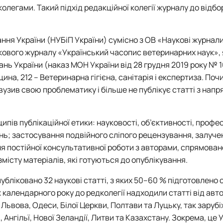
олегами. Такий підхід редакційної колегії журналу до відбо
ння України (НУБіП України) сумісно з ОВ «Наукові журнал
укового журналу «Український часопис ветеринарних наук»,
нь України (наказ МОН України від 28 грудня 2019 року № 1
ина, 212 – Ветеринарна гігієна, санітарія і експертиза. Поч
вузив свою проблематику і більше не публікує статті з напр
ів публікаційної етики: науковості, об’єктивності, профес
нь; застосування подвійного сліпого рецензування, залуче
ня постійної консультативної роботи з авторами, спрямован
істу матеріалів, які готуються до опублікування.
публіковано 32 наукові статті, з яких 50–60 % підготовлено с
календарного року до редколегії надходили статті від авто
 Львова, Одеси, Білої Церкви, Полтави та Луцьку, так зарубі
, Ангільї, Нової Зеландії, Литви та Казахстану. Зокрема, це