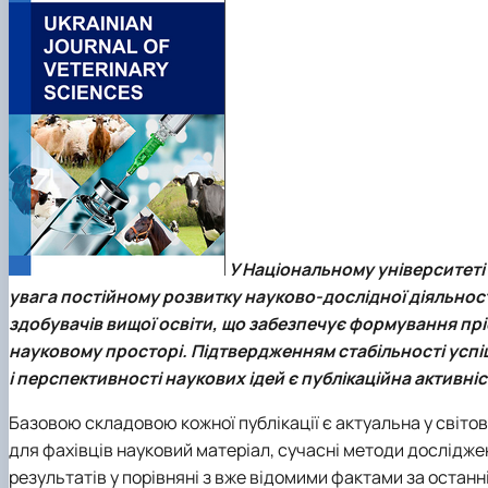
Curriculum and Methodology Committee
Elective Courses in Veterinary Medicine
Department of Physiology of Vertebrates and Pharmaco
Employers' Council
Public Lectures
Educational-Scientific-Production Clinical Center "Vetme
Portfolio of Higher Education Students
Leadership & Staff
Information for Students
Our Alumni
Professional Practice
Contact Information
They were awarded the distinction "For Merit to the Facu
Trust Box
У Національному університеті
увага постійному розвитку науково-дослідної діяльності
здобувачів вищої освіти, що забезпечує формування пр
науковому просторі. Підтвердженням стабільності успіш
і перспективності наукових ідей є публікаційна активн
Базовою складовою кожної публікації є актуальна у світов
для фахівців науковий матеріал, сучасні методи досліджен
результатів у порівняні з вже відомими фактами за останн