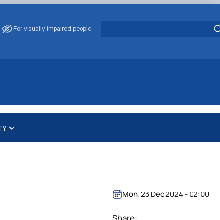
For visually impaired people
TY
нтру "Ветмедсервіс"
 комісії
авців
Ветмедсервіс"
чної комісії
ром "Ветмедсервіс"
Mon, 23 Dec 2024 - 02:00
Share: