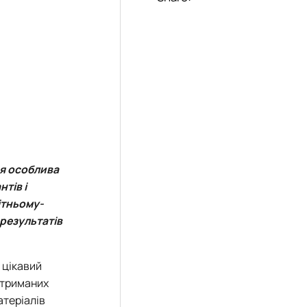
ся особлива
тів і
ітньому-
результатів
 цікавий
 отриманих
атеріалів