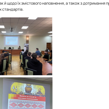
ак й щодо їх змістового наповнення, а також з дотримання 
х стандартів.