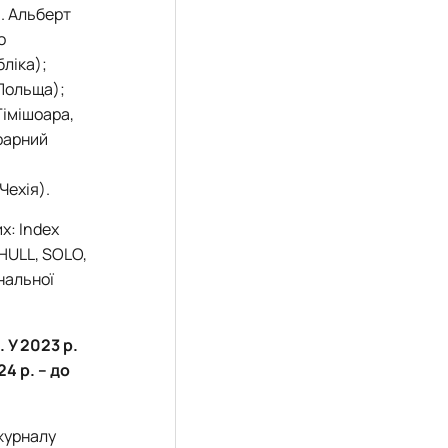
. Альберт
о
ліка);
 Польща);
Тімішоара,
рарний
Чехія).
х: Index
 HULL, SOLO,
нальної
 У 2023 р.
4 р. – до
 журналу