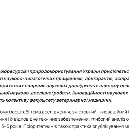
logy
Вступ 2018 рік
dservice"
lty of Veterinary Medic…
 біоресурсів і природокористування України приділяєть
 науково-педагогічних працівників, докторантів, аспіран
іоритетних напрямів наукових досліджень в єдиному осв
ної науково-дослідної роботи, інноваційності наукових 
ість колективу факультету ветеринарної медицини.
ому масштабі тема дослідження, змістовний, інноваційний і
ня і їх відповідне технічне забезпечення, глибокий аналіз
і 3–5 років. Пріоритетним є також практика опублікування м