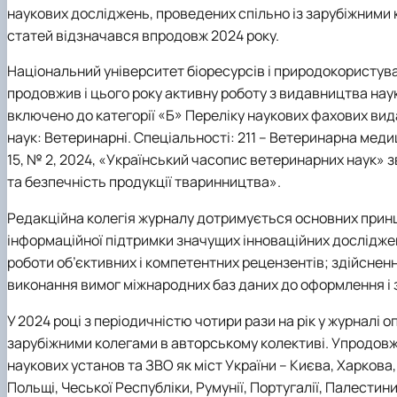
наукових досліджень, проведених спільно із зарубіжними к
статей відзначався впродовж 2024 року.
Національний університет біоресурсів і природокористува
продовжив і цього року активну роботу з видавництва на
включено до категорії «Б» Переліку наукових фахових вида
наук: Ветеринарні. Спеціальності: 211 – Ветеринарна медиц
15, № 2, 2024, «Український часопис ветеринарних наук» з
та безпечність продукції тваринництва».
Редакційна колегія журналу дотримується основних принцип
інформаційної підтримки значущих інноваційних дослідже
роботи об’єктивних і компетентних рецензентів; здійснен
виконання вимог міжнародних баз даних до оформлення і зм
У 2024 році з періодичністю чотири рази на рік у журналі о
зарубіжними колегами в авторському колективі. Упродовж 
наукових установ та ЗВО як міст України – Києва, Харкова,
Польщі, Чеської Республіки, Румунії, Португалії, Палестини