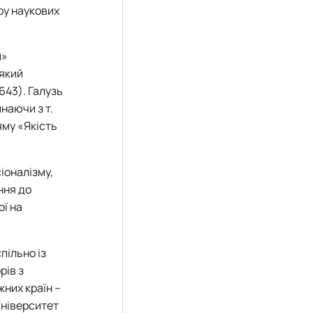
ру наукових
и»
 який
643). Галузь
инаючи з т.
яму «Якість
іоналізму,
ння до
ої на
пільно із
рів з
жних країн –
 Університет