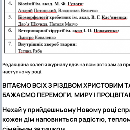
Редакційна колегія журналу вдячна всім авторам за пред
наступному році.
ВІТАЄМО ВСІХ З РІЗДВОМ ХРИСТОВИМ Т
БАЖАЄМО ПЕРЕМОГИ, МИРУ І ПРОЦВІТАН
Нехай у прийдешньому Новому році справд
кожен дім наповниться радістю, теплом
сімейним затишком.