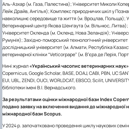
Аль-Азхар (м. Газа, Палестина); Університет Миколи Коп
Лейк Драйв, Ангілья); Комплекс природничих шкіл у Позна
навколишнє середовище та життя (м. Вроцлав, Польща); Ун
Ветеринарний центр Якова Шенгаута (м. Вільнюс, Литва);
Університет Окленда (м. Окленд, Нова Зеландія); Універс
Румунія); Західно-поморський технологічний університет
дослідницький університет (м. Алмати, Республіка Казахс
ветеринарної клініки “Veticorpape” (м. Вʼєра де Лерія, Порт
Нині журнал
«Український часопис ветеринарних наук»
Copernicus, Google Scholar, BASE, DOAJ, CABI, PBN, UC S
EUI, UBL, ZENDI, OUCI, WORLDCAT, EBSCO, Scilit, UNIVERSI
бібліотеки імені В.І. Вернадського.
За результатами оцінки міжнародної бази Index Coperni
подано заявку на включення видання до міжнародної на
міжнародної бази Scopus.
У 2024 р. започатковано проведення циклу наукових семін