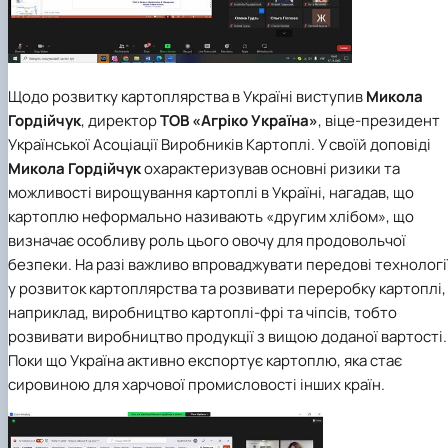
Щодо розвитку картоплярства в Україні виступив
Микола
Гордійчук
, директор
ТОВ «Агріко Україна»
, віце-президент
Української Асоціації Виробників Картоплі. У своїй доповіді
Микола Гордійчук
охарактеризував основні ризики та
можливості вирощування картоплі в Україні, нагадав, що
картоплю неформально називають «другим хлібом», що
визначає особливу роль цього овочу для продовольчої
безпеки. На разі важливо впроваджувати передові технологі
у розвиток картоплярства та розвивати переробку картоплі,
наприклад, виробництво картоплі-фрі та чіпсів, тобто
розвивати виробництво продукції з вищою доданої вартості.
Поки що Україна активно експортує картоплю, яка стає
сировиною для харчової промисловості інших країн.