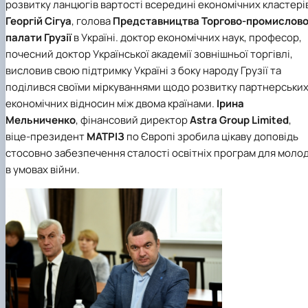
розвитку ланцюгів вартості всередині економічних кластері
Георгій Сігуа
, голова
Представництва Торгово-промислово
палати Грузії
в Україні. доктор економічних наук, професор,
почесний доктор Української академії зовнішньої торгівлі,
висловив свою підтримку Україні з боку народу Грузії та
поділився своїми міркуваннями щодо розвитку партнерськи
економічних відносин між двома країнами.
Ірина
Мельниченко
, фінансовий директор
Astra Group Limited
,
віце-президент
МАТРІЗ
по Європі зробила цікаву доповідь
стосовно забезпечення сталості освітніх програм для молод
в умовах війни.