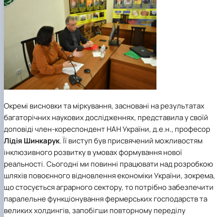
Окремі висновки та міркування, засновані на результатах
багаторічних наукових дослідженнях, представила у своїй
доповіді член-кореспондент НАН України, д.е.н., професор
Лідія Шинкарук
. Її виступ був присвячений можливостям
інклюзивного розвитку в умовах формування нової
реальності. Сьогодні ми повинні працювати над розробкою
шляхів повоєнного відновлення економіки України, зокрема,
що стосується аграрного сектору, то потрібно забезпечити
паралельне функціонування фермерських господарств та
великих холдингів, запобігши повторному переділу