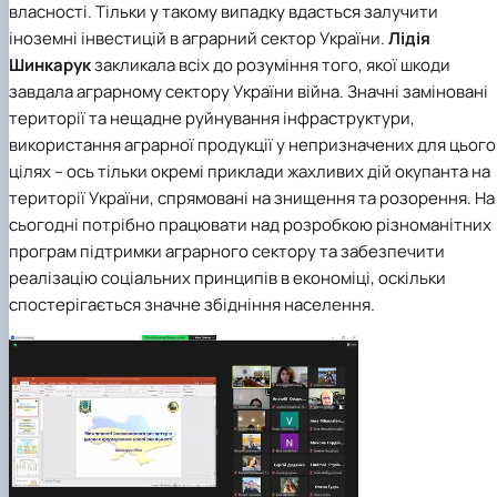
власності. Тільки у такому випадку вдасться залучити
іноземні інвестицій в аграрний сектор України.
Лідія
Шинкарук
закликала всіх до розуміння того, якої шкоди
завдала аграрному сектору України війна. Значні заміновані
території та нещадне руйнування інфраструктури,
використання аграрної продукції у непризначених для цього
цілях – ось тільки окремі приклади жахливих дій окупанта на
території України, спрямовані на знищення та розорення. На
сьогодні потрібно працювати над розробкою різноманітних
програм підтримки аграрного сектору та забезпечити
реалізацію соціальних принципів в економіці, оскільки
спостерігається значне збідніння населення.