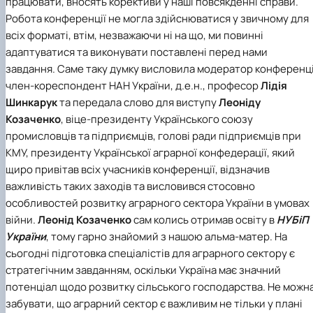
працювати, вносять корективи у наші повсякденні справи.
Робота конференції не могла здійснюватися у звичному для
всіх форматі, втім, незважаючи ні на що, ми повинні
адаптуватися та виконувати поставлені перед нами
завдання. Саме таку думку висловила модератор конференці
член-кореспондент НАН України, д.е.н., професор
Лідія
Шинкарук
та передала слово для виступу
Леоніду
Козаченко
, віце-президенту Українського союзу
промисловців та підприємців, голові ради підприємців при
КМУ, президенту Української аграрної конфедерації, який
щиро привітав всіх учасників конференції, відзначив
важливість таких заходів та висловився стосовно
особливостей розвитку аграрного сектора України в умовах
війни.
Леонід Козаченко
сам колись отримав освіту в
НУБіП
України
, тому гарно знайомий з нашою альма-матер. На
сьогодні підготовка спеціалістів для аграрного сектору є
стратегічним завданням, оскільки Україна має значний
потенціал щодо розвитку сільського господарства. Не можн
забувати, що аграрний сектор є важливим не тільки у плані