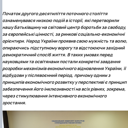
Початок другого десятиліття поточного століття
ознаменувався низкою подій в історії, які перетворили
нашу Батьківщину на світовий центр боротьби за свободу,
за європейські цінності, за ринкові соціально-економічні
орієнтири. Народ України проявив свою мужність та волю,
опираючись підступному ворогу та відстоюючи західний
демократичний спосіб життя. В таких умовах перед
науковцями та освітянами постали конкретні завдання
розробки механізмів економічного відновлення України, її
відбудови у післявоєнний період, причому одним з
принципів економічного розвитку у перспективі є принцип
забезпечення його інклюзивності на всіх рівнях, зокрема,
через стимулювання інтенсивного економічного
зростання.