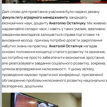
Далі слово для привітання учасників було надано декану
факультету аграрного менеджменту
, кандидату
економічних наук, доценту
Анатолію Остапчуку
. Ми живемо
надзвичайно складні часи, і навіть у таких умовах, важливим
завданням викладачів залишається справа підготовки та
виховання молоді, причому потрібно досягти закріплення
набутих знань на практиці.
Анатолій Остапчук
нагадав
основні положення концепції сталого розвитку та зазначив,
що потрібно не просто забезпечити економічне зростання,
але реалізовувати завдання соціального розвитку, зокрема,
шляхом впровадження інклюзивності. У цьому зв’язку,
проведення науково-практичної конференції, присвяченої
обговоренню проблем інклюзивного розвитку національно є
безперечно, доцільним.