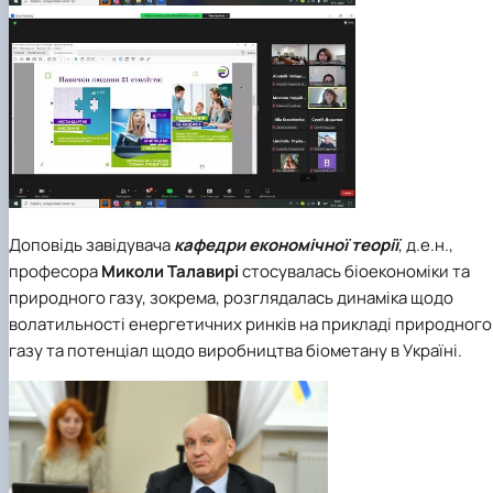
Доповідь завідувача
кафедри економічної теорії
, д.е.н.,
професора
Миколи Талавирі
стосувалась біоекономіки та
природного газу, зокрема, розглядалась динаміка щодо
волатильності енергетичних ринків на прикладі природного
газу та потенціал щодо виробництва біометану в Україні.