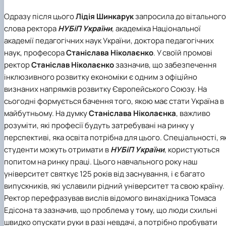
Одразу після цього
Лідія Шинкарук
запросила до вітального
слова ректора
НУБіП України
, академіка Національної
академії педагогічних наук України, доктора педагогічних
наук, професора
Станіслава Ніколаєнко
. У своїй промові
ректор
Станіслав Ніколаєнко
зазначив, що забезпечення
інклюзивного розвитку економіки є одним з офіційно
визнаних напрямків розвитку Європейського Союзу. На
сьогодні формується бачення того, якою має стати Україна в
майбутньому. На думку
Станіслава Ніколаєнка
, важливо
розуміти, які професії будуть затребувані на ринку у
перспективі, яка освіта потрібна для цього. Спеціальності, як
студенти можуть отримати в
НУБіП України
, користуються
попитом на ринку праці. Цього навчального року наш
університет святкує 125 років від заснування, і є багато
випускників, які уславили рідний університет та свою країну.
Ректор перефразував вислів відомого винахідника Томаса
Едісона та зазначив, що проблема у тому, що люди схильні
швидко опускати руки в разі невдачі, а потрібно пробувати