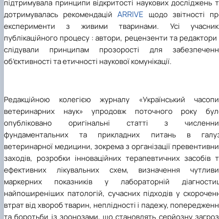
підтримувала принципи відкритості наукових досліджень т
ARRIVE
дотримувалась рекомендацій
щодо звітності пр
експерименти з живими тваринами. Усі учасник
публікаційного процесу : автори, рецензенти та редактори
слідували принципам прозорості для забезпеченн
об’єктивності та етичності наукової комунікації.
Редакційною колегією журналу «Український часопи
ветеринарних наук» упродовж поточного року бул
опубліковано оригінальні статті з численни
фундаментальних та прикладних питань в галуз
ветеринарної медицини, зокрема з організації превентивн
заходів, розробки інноваційних терапевтичних засобів т
ефективних лікувальних схем, визначення чутливи
маркерних показників у лабораторній діагностиц
найпоширеніших патологій, сучасних підходів у скороченн
втрат від хвороб тварин, неплідності і падежу, попереджен
та боротьби із зоонозами, що становлять серйозну загроз