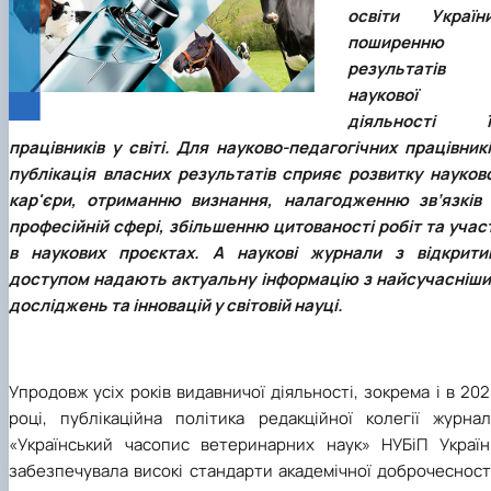
освіти України
поширенню
результатів
наукової
діяльності ї
працівників у світі. Для науково-педагогічних працівник
публікація власних результатів сприяє розвитку науково
кар'єри, отриманню визнання, налагодженню зв’язків 
професійній сфері, збільшенню цитованості робіт та учас
в наукових проєктах. А наукові журнали з відкрити
доступом надають актуальну інформацію з найсучасніши
досліджень та інновацій у світовій науці.
Упродовж усіх років видавничої діяльності, зокрема і в 20
році, публікаційна політика редакційної колегії журнал
«Український часопис ветеринарних наук» НУБіП Україн
забезпечувала високі стандарти академічної доброчесност