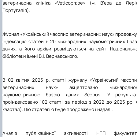
ветеринарна клініка «Veticoprape» (м. Вʼєра де Лерія
Португалія).
Журнал «Український часопис ветеринарних наук» продовжу
індексацію статей в 20 міжнародних наукометричних база
даних, а його архіви розміщуються на сайті Національно
бібліотеки імені В.І. Вернадського.
З 02 квітня 2025 р. статті журналу «Український часопи
ветеринарних наук» акцептовано міжнародно
наукометричною базою даних Scopus. У результат
проіндексовано 102 статті за період з 2022 до 2025 рр. 
квартал). Цю стратегію буде продовжено і надалі.
Аналіз публікаційної активності НПП факультет