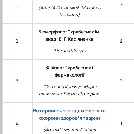
1.
3
(Андрій Потоцький, Михайло
Уманець)
Біоморфології хребетних ім.
акад. В. Г. Касʼяненка
2.
2
(Наталя Мазур)
Фізіології хребетних і
фармакології
3.
2
(Світлана Кравчук, Марія
Ільчишина, Василь Тодорюк)
Ветеринарної епідеміології та
охорони здоров’я тварин
4.
1
(Артем Ушкалов, Ліліана