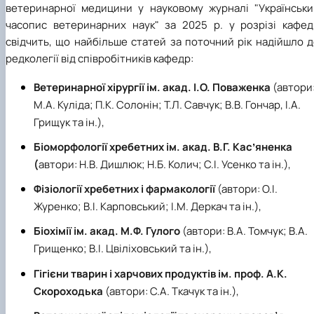
ветеринарної медицини у науковому журналі "Українськи
часопис ветеринарних наук" за 2025 р. у розрізі кафед
свідчить, що найбільше статей за поточний рік надійшло 
редколегії від співробітників кафедр:
Ветеринарної хірургії ім. акад. І.О. Поваженка
(автори
М.А. Куліда; П.К. Солонін; Т.Л. Савчук; В.В. Гончар, І.А.
Грищук та ін.),
Біоморфології хребетних ім. акад. В.Г. Касʼяненка
(
автори:
Н.В. Дишлюк; Н.Б. Колич; С.І. Усенко та ін.),
Фізіології хребетних і фармакології
(автори: О.І.
Журенко; В.І. Карповський; І.М. Деркач та ін.),
Біохімії ім. акад. М.Ф. Гулого
(автори:
В.А. Томчук; В.А.
Грищенко; В.І. Цвіліховський та ін.),
Гігієни тварин і харчових продуктів ім. проф. А.К.
Скороходька
(автори: С.А. Ткачук та ін.),