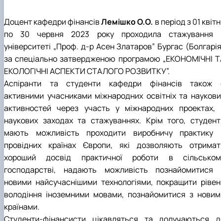
Доцент кафедри фінансів
Лемішко О.О.
в період з 01 квіт
по 30 червня 2023 року проходила стажування 
університеті „Проф. д-р Асен Златаров” Бургас (Болгарія
за спеціально затвердженою програмою „ЕКОНОМІЧНІ Т
ЕКОЛОГІЧНІ АСПЕКТИ СТАЛОГО РОЗВИТКУ”.
Аспіранти та студенти кафедри фінансів також 
активними учасниками міжнародних освітніх та наукови
активностей через участь у міжнародних проектах, 
наукових заходах та стажуваннях. Крім того, студент
мають можливість проходити виробничу практику 
провідних країнах Європи, які дозволяють отримат
хороший досвід практичної роботи в сільськом
господарстві, надають можливість познайомитися 
новими найсучаснішими технологіями, покращити рівен
володіння іноземними мовами, познайомитися з новим
країнами.
Студенти-фінансисти цікавляться та долучаються д