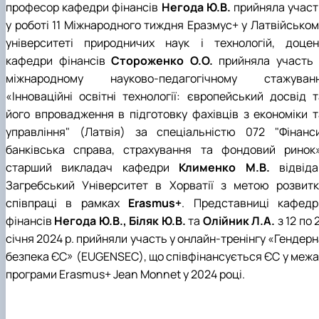
професор кафедри фінансів
Негода Ю.В.
прийняла участ
у роботі 11 Міжнародного тиждня Еразмус+ у Латвійськом
університеті природничих наук і технологій, доцен
кафедри фінансів
Стороженко О.О.
прийняла участь 
міжнародному науково-педагогічному стажуванн
«Інноваційні освітні технології: європейський досвід т
його впровадження в підготовку фахівців з економіки т
управління" (Латвія) за спеціальністю 072 "Фінанси
банківська справа, страхування та фондовий ринок»
старший викладач кафедри
Клименко М.В.
відвід
Загребський Університет в Хорватії з метою розвитк
співпраці в рамках
Erasmus+
. Представниці кафедр
фінансів
Негода Ю.В., Біляк Ю.В.
та
Олійник Л.А.
з 12 по 
січня 2024 р. прийняли участь у онлайн-тренінгу «Гендер
безпека ЄС» (EUGENSEC), що співфінансується ЄС у межа
програми Erasmus+ Jean Monnet у 2024 році.