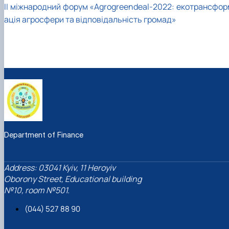
II міжнародний форум «Аgrogreendeal-2022: екотрансфор
ація агросфери та відповідальність громад»
Department of Finance
Address: 03041 Kyiv, 11 Heroyiv
Oborony Street, Educational building
№10, room №501.
(044) 527 88 90