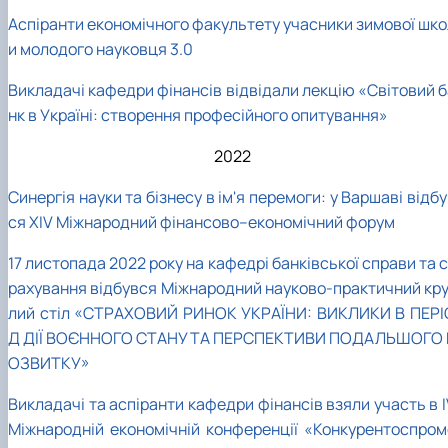
Аспіранти економічного факультету учасники зимової шко
и молодого науковця 3.0
Викладачі кафедри фінансів відвідали лекцію «Світовий б
нк в Україні: створення професійного опитування»
2022
Синергія науки та бізнесу в ім'я перемоги: у Варшаві відб
ся ХIV Міжнародний фінансово–економічний форум
17 листопада 2022 року на кафедрі банківської справи та 
рахування відбувся Міжнародний науково-практичний кру
лий стіл «СТРАХОВИЙ РИНОК УКРАЇНИ: ВИКЛИКИ В ПЕРІ
Д ДІЇ ВОЄННОГО СТАНУ ТА ПЕРСПЕКТИВИ ПОДАЛЬШОГО 
ОЗВИТКУ»
Викладачі та аспіранти кафедри фінансів взяли участь в 
Міжнародній економічній конференції «Конкурентоспром