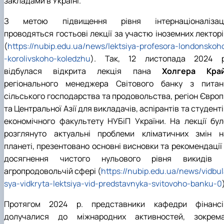
закладами в Україні.
З метою підвищення рівня інтернаціоналізаці
проводяться гостьові лекції за участю іноземних лекторі
(
https://nubip.edu.ua/news/lektsiya-profesora-londonskoh
-korolivskoho-koledzhu
). Так, 12 листопада 2024 р
відбулася відкрита лекція пана
Холгера Кра
регіонального менеджера Світового банку з питан
сільського господарства та продовольства, регіон Європ
та Центральної Азії для викладачів, аспірантів та студент
економічного факультету НУБіП України. На лекції бул
розглянуто актуальні проблеми кліматичних змін н
планеті, презентовано основні висновки та рекомендації 
досягнення чистого нульового рівня викидів 
агропродовольчій сфері (
https://nubip.edu.ua/news/vidbu
sya-vidkryta-lektsiya-vid-predstavnyka-svitovoho-banku-0
Протягом 2024 р. представники кафедри фінансі
долучалися до міжнародних активностей, зокрема