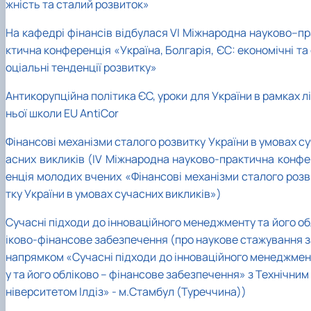
жність та сталий розвиток»
На кафедрі фінансів відбулася VІ Міжнародна науково–пр
ктична конференція «Україна, Болгарія, ЄС: економічні та
оціальні тенденції розвитку»
Антикорупційна політика ЄС, уроки для України в рамках л
ньої школи EU AntiCor
Фінансові механізми сталого розвитку України в умовах с
асних викликів (IV Міжнародна науково-практична конфе
енція молодих вчених «Фінансові механізми сталого розв
тку України в умовах сучасних викликів»)
Сучасні підходи до інноваційного менеджменту та його об
іково-фінансове забезпечення (про наукове стажування з
напрямком «Сучасні підходи до інноваційного менеджмен
у та його обліково – фінансове забезпечення» з Технічним
ніверситетом Ілдіз» - м.Стамбул (Туреччина))