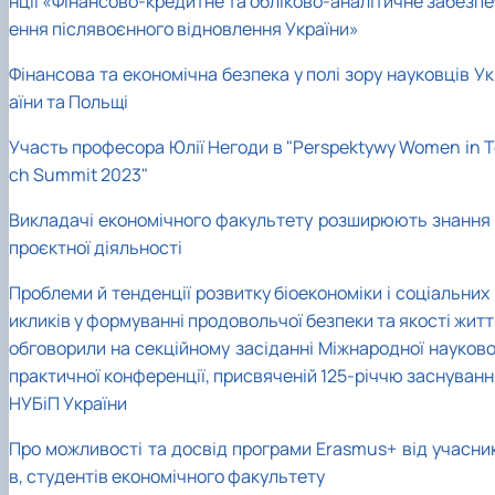
нції «Фінансово-кредитне та обліково-аналітичне забезпе
ення післявоєнного відновлення України»
Фінансова та економічна безпека у полі зору науковців У
аїни та Польщі
Участь професора Юлії Негоди в "Perspektywy Women in T
ch Summit 2023"
Викладачі економічного факультету розширюють знання 
проєктної діяльності
Проблеми й тенденції розвитку біоекономіки і соціальних
икликів у формуванні продовольчої безпеки та якості жит
обговорили на секційному засіданні Міжнародної науково
практичної конференції, присвяченій 125-річчю заснуванн
НУБіП України
Про можливості та досвід програми Erasmus+ від учасник
в, студентів економічного факультету