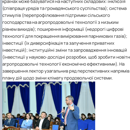
країнах може базуватися на наступних складових: інклюзія
(співпраця урядів та громадянського суспільства); система
стимулів (перепрофілювання підтримки сільського
господарства на агропродовольчі технології з низьким
рівнем викидів); поширення інформації (недорогі цифрові
технології для покращення вимірювання парникових газів);
інвестиції (їх диверсифікація та залучення приватних
інвестицій); інституційні зміни та запровадження інновацій
(інвестиції у науково-дослідні розробки, щоб зробити новітн
агропродовольчі технології економічно ефективними). На
завершення лектор узагальнив ряд перспективних напрямів
плану дій щодо зміни клімату продовольчої системи.