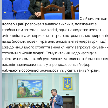
Свій виступ пан
Холгер Край
розпочав з аналізу викликів, пов’язаних з
глобальним потеплінням в світі, адже на людство чекають
зміни клімату, які спричиняють ряд екстремальних природні
явищ (посухи, повені, урагани, аномальні температури, т.д.).
Вже до кінця цього століття зміна клімату загрожує існуванн
сотням мільйонів людей. Тому питання щодо наслідків
кліматичних змін та обґрунтування можливостей зменшення
викидів парникових газів у агропродовольчій сфері
набувають особливої значимості як у світі, так і в Україні.