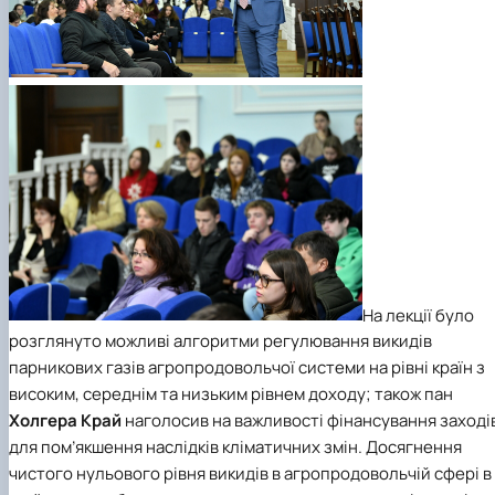
На лекції було
розглянуто можливі алгоритми регулювання викидів
парникових газів агропродовольчої системи на рівні країн з
високим, середнім та низьким рівнем доходу; також пан
Холгера Край
наголосив на важливості фінансування заході
для пом’якшення наслідків кліматичних змін. Досягнення
чистого нульового рівня викидів в агропродовольчій сфері в