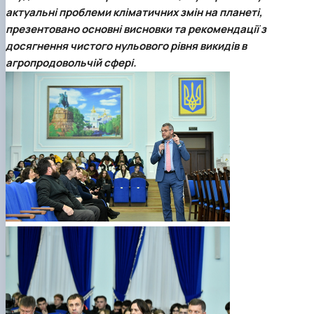
Проєкт «Розвиток лідерських навичок жінок
актуальні проблеми кліматичних змін на планеті,
та мереж для забезпечення рівності у …
презентовано основні висновки та рекомендації з
досягнення чистого нульового рівня викидів в
агропродовольчій сфері.