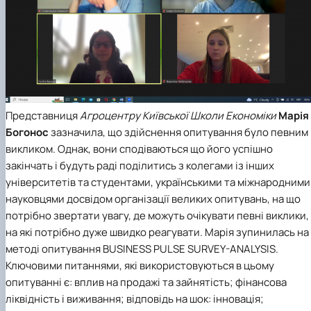
Представниця
Агроцентру Київської Школи Економіки
Марія
Богонос
зазначила, що здійснення опитування було певним
викликом. Однак, вони сподіваються що його успішно
закінчать і будуть раді поділитись з колегами із інших
університетів та студентами, українськими та міжнародними
науковцями досвідом організації великих опитувань, на що
потрібно звертати увагу, де можуть очікувати певні виклики,
на які потрібно дуже швидко реагувати. Марія зупинилась на
методі опитування BUSINESS PULSE SURVEY-ANALYSIS.
Ключовими питаннями, які використовуються в цьому
опитуванні є: вплив на продажі та зайнятість; фінансова
ліквідність і виживання; відповідь на шок: інновація;