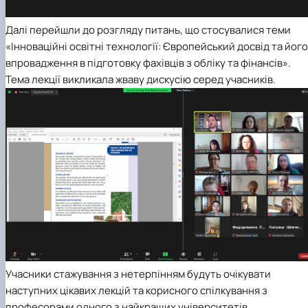
Далі перейшли до розгляду питань, що стосувалися теми
«Інноваційні освітні технології: Європейський досвід та його
впровадження в підготовку фахівців з обліку та фінансів».
Тема лекції викликала жваву дискусію серед учасників.
Учасники стажування з нетерпінням будуть очікувати
наступних цікавих лекцій та корисного спілкування з
професорами одного з найкращих університетів