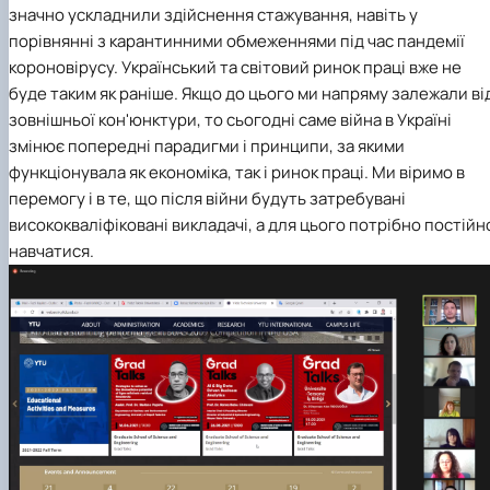
значно ускладнили здійснення стажування, навіть у
порівнянні з карантинними обмеженнями під час пандемії
короновірусу. Український та світовий ринок праці вже не
буде таким як раніше. Якщо до цього ми напряму залежали ві
зовнішньої кон'юнктури, то сьогодні саме війна в Україні
змінює попередні парадигми і принципи, за якими
функціонувала як економіка, так і ринок праці. Ми віримо в
перемогу і в те, що після війни будуть затребувані
висококваліфіковані викладачі, а для цього потрібно постійн
навчатися.