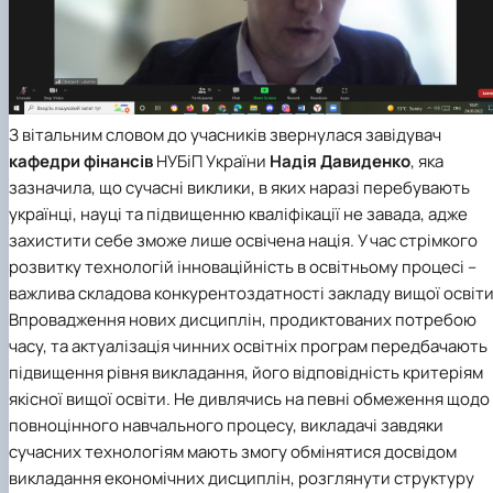
З вітальним словом до учасників звернулася завідувач
кафедри фінансів
НУБіП України
Надія Давиденко
, яка
зазначила, що сучасні виклики, в яких наразі перебувають
українці, науці та підвищенню кваліфікації не завада, адже
захистити себе зможе лише освічена нація. У час стрімкого
розвитку технологій інноваційність в освітньому процесі –
важлива складова конкурентоздатності закладу вищої освіти
Впровадження нових дисциплін, продиктованих потребою
часу, та актуалізація чинних освітніх програм передбачають
підвищення рівня викладання, його відповідність критеріям
якісної вищої освіти. Не дивлячись на певні обмеження щодо
повноцінного навчального процесу, викладачі завдяки
сучасних технологіям мають змогу обмінятися досвідом
викладання економічних дисциплін, розглянути структуру