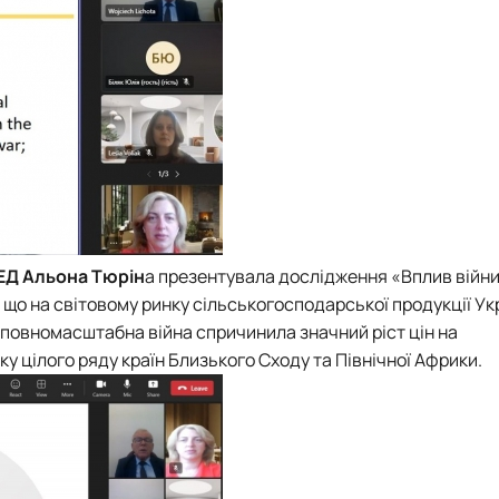
Е
Д
Альона Тюрін
а презентувала дослідження «Вплив війни 
, що на світовому ринку сільськогосподарської продукції Ук
 повномасштабна війна спричинила значний ріст цін на
у цілого ряду країн Близького Сходу та Північної Африки.