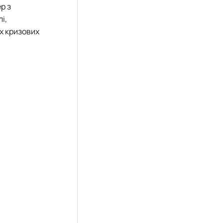
р з
і,
их кризових