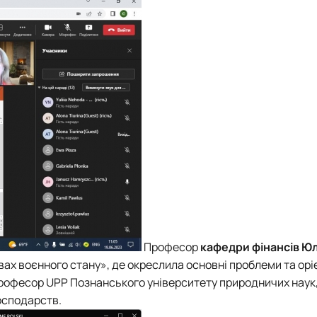
Професор
кафедри фінансів
Юл
ах воєнного стану», де окреслила основні проблеми та орі
професор UPP
Познанського університету
природничих наук
осподарств.