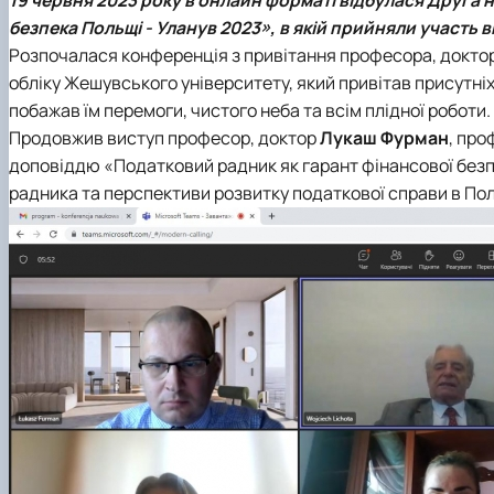
Сенат студенстської організації економічного факуль
Сторінка магістра
Міжкафедральна навчально-наукова лабораторія "ТО
Кафедра банківської справи та страхування
безпека Польщі - Уланув 2023», в якій прийняли участь 
Навчально-наукові (виробничі) лабораторії
Вибіркові дисципліни
Міжкафедральна навчально-наукова лабораторія розви
Кафедра готельно-ресторанної справи та туризму
Розпочалася конференція з привітання професора, докто
Неформальна освіта
Міжнародна науково-практична конференція, присвяч
обліку
Жешувського університету
, який привітав присутн
Корисні посилання
побажав їм перемоги, чистого неба та всім плідної роботи.
Скринька довіри
Продовжив виступ професор, доктор
Лукаш Фурман
, пр
доповіддю «Податковий радник як гарант фінансової безпек
радника та перспективи розвитку податкової справи в Пол