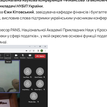
тету
ПАЗ"
викладачі
НУБіП Україн
и
.
тку бізнес-систем, кластерів …
ра
Єжи Кітовський
, завідувача кафедри фінансів і бухгалт
ена 75-річчю економічного фак…
іх, висловив слова підтримки українським учасникам конфере
офесор PANS,
Національної Академії Прикладних Наук
у Крос
и у сфері податків», у якій окреслив основні функції пода
ьщі.