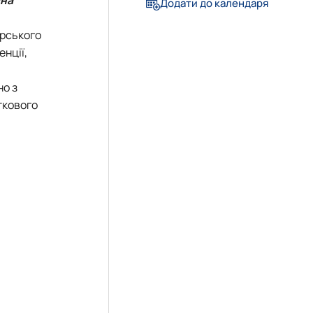
Додати до календаря
ерського
нції,
но з
ткового