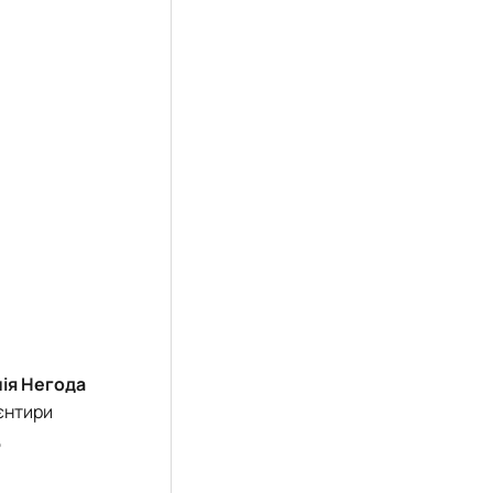
ія Негода
єнтири
,