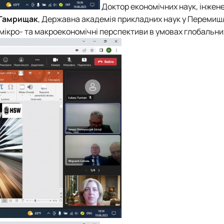
Доктор економічних наук, інжене
Гамрища
к
,
Державна академія прикладних наук
у Перемишл
х мікро- та макроекономічні перспективи в умовах глобальн