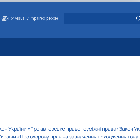
For visually impaired people
 Energy Saving
ark Management
. Muzychenko
es of Eco-Safe and Organic Products
s
echanisation
кон України «Про авторське право і суміжні права»
Закон Ук
України «Про охорону прав на зазначення походження товар