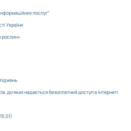
-інформаційних послуг"
ті України
в рослин»
сліджень
ів, до яких надається безоплатний доступ в Інтернеті
15.01)