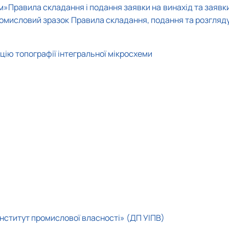
Mechanical and Technological Faculty
Nizhyn Professional College
м»
Правила складання і подання заявки на винахід та заявк
Faculty of Plant Protection, Biotechnology and Ecology
Prybrezhne Agrarian College
ромисловий зразок
Правила складання, подання та розгляду 
Rivne Professional College
Zalishchyky Professional College named after Ye. Khraplivyi
цію топографії інтегральної мікросхеми
нститут промислової власності» (ДП УІПВ)