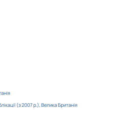
танія
кації (з 2007 р.), Велика Британія