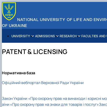
NATIONAL UNIVERSITY OF LIFE AND ENV
OF UKRAINE
UNIVERSITY
ADMISSIONS
RESEARCH
FACULTIES AND
About NUBiP
Academic Programs
Research Excellence
Educational and Research Institutes
Partnerships
Faculties and Units
Leadership & Governance
Cultural Diversity
Research Infrastructure
Faculties
International Projects
University Offices
PATENT & LICENSING
Campus & Facilities
International Student Support
Projects
Educational & Research Farms
Erasmus+ Mobility
Press Service
Distinguished Community
About Ukraine and Kyiv
Publications & Journals
Research Institutes
International Relations Office
Commitments
Student Life
Legal Framework
Regional Colleges and Institutes
International Projects Office
Patent & Licensing
International Students Office
Нормативна база
Science for Business
Офіційний вебпортал Верховної Ради України
Закон України «Про охорону прав на винаходи і корисні м
аїни «Про охорону прав на знаки для товарів і послуг»
Зако