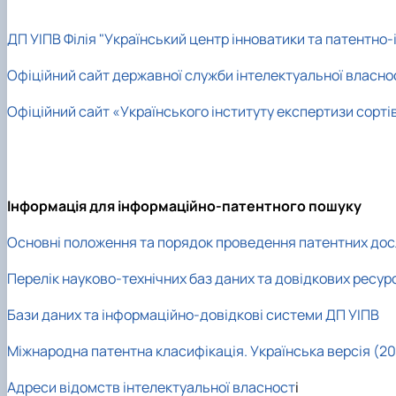
ДП УІПВ Філія "Український центр інноватики та патентно
Офіційний сайт державної служби інтелектуальної власнос
Офіційний сайт «Українського інституту експертизи сорті
Інформація для інформаційно-патентного пошуку
Основні положення та порядок проведення патентних до
Перелік науково-технічних баз даних та довідкових ресурс
Бази даних та інформаційно-довідкові системи ДП УІПВ
Міжнародна патентна класифікація. Українська версія (20
Адреси відомств інтелектуальної власност
і