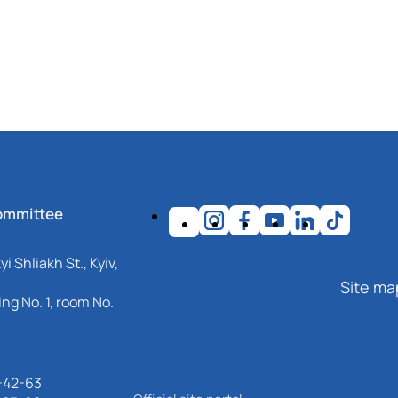
ommittee
i Shliakh St., Kyiv,
Site ma
ng No. 1, room No.
-42-63