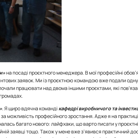
ки»
на посаді проєктного менеджера. В мої професійні обов’
антових заявок. Ми із проєктною командою вже подали одну
почали працювати над двома іншими проєктами, які пов'язан
 громадах.
»
. Я щиро вдячна команді
кафедрі виробничого та інвести
 й за можливість професійного зростання. Адже я на практиц
алась багато нового: лайфхаки, що варто писати у проєктн
йній заявці тощо. Також у мене вже з’явився практичний до