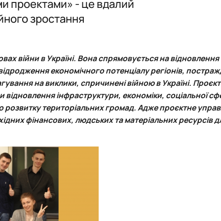
ми проектами» - це вдалий
ення»
ія)
Партнери
ійного зростання
Консультаційні послуги, тренінги
Події
Архів Подій
овах війни в Україні. Вона спрямовується на відновлення
 відродження економічного потенціалу регіонів, постраж
гування на виклики, спричинені війною в Україні. Проєкт
 відновлення інфраструктури, економіки, соціальної сфер
о розвитку територіальних громад. Адже проєктне управ
хідних фінансових, людських та матеріальних ресурсів д