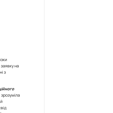
язки
 заявку на
і з
ційного
і зрозуміла
ій
свід