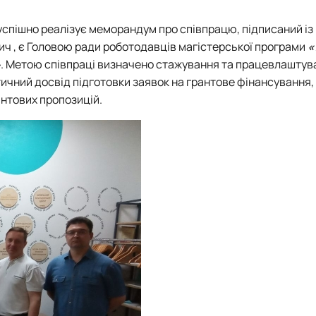
успішно реалізує меморандум про співпрацю, підписаний із
вич , є Головою ради роботодавців магістерської програми
«
»
. Метою співпраці визначено стажування та працевлаштув
тичний досвід підготовки заявок на грантове фінансування,
антових пропозицій.