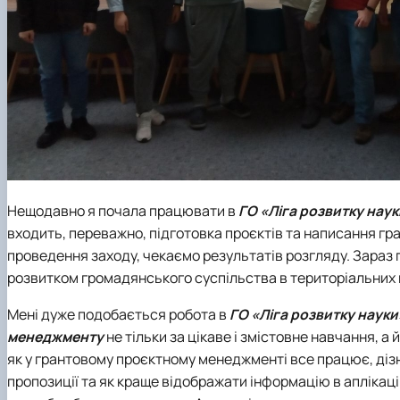
Нещодавно я почала працювати в
ГО «Ліга розвитку нау
входить, переважно, підготовка проєктів та написання гр
проведення заходу, чекаємо результатів розгляду. Зараз 
розвитком громадянського суспільства в територіальних
Мені дуже подобається робота в
ГО «Ліга розвитку науки
менеджменту
не тільки за цікаве і змістовне навчання, а
як у грантовому проєктному менеджменті все працює, дізн
пропозиції та як краще відображати інформацію в аплікаці