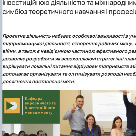
інвестиційною діяльністю та міжнародни
Відповідальні за інформаційне наповнення сторінки
Студентський науковий гурток «Менеджмент і сьогод
Навчально-методична робота
Програма подвійних дипломів (Університет Foggia, Італ
Практичне навчання
симбіоз теоретичного навчання і профес
Здобутки кафедри
Аспірантура
English speaking MSc Program
Податкова знижка на навчання
Фотогалерея
Проєктна діяльність набуває особливої важливості в ум
підприємницької діяльності, створення робочих місць,
війни, а також є невід'ємною частиною ефективного реа
дозволяє розробляти як всеохоплюючі стратегічні плани
вирішувати локальні питання відбудови підприємств аб
допомагає організувати та оптимізувати розподіл необ
досягнення поставленої мети.