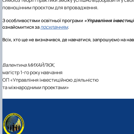
симбіоз теорії і практики зможу успішно відобразити у своїй
повноцінним проєктом для впровадження.
З особливостями освітньої програми
«Управління інвестиц
посиланням
ознайомитися за
.
Всіх, хто ще не визначився, де навчатися, запрошуємо на на
Валентина МИХАЙЛЮК,
магістр 1-го року навчання
ОП «Управління інвестиційною діяльністю
та міжнародними проектами»