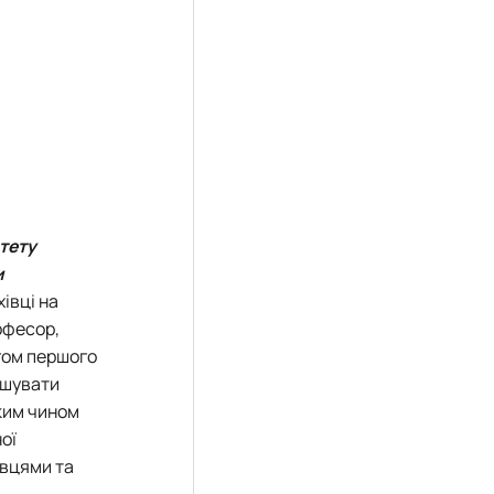
тету
и
івці на
офесор,
ягом першого
ішувати
Яким чином
ої
авцями та