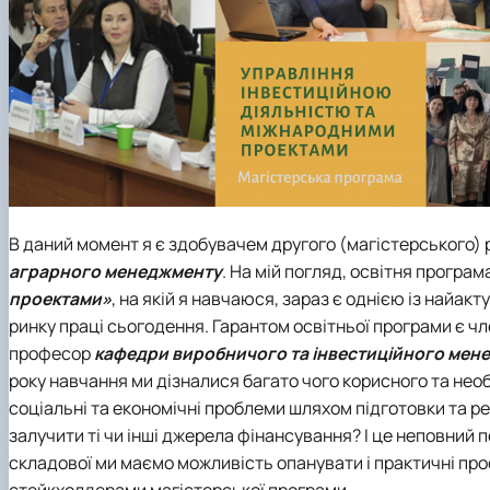
В даний момент я є здобувачем другого (магістерського) 
аграрного менеджменту
. На мій погляд, освітня програм
проектами»
, на якій я навчаюся, зараз є однією із найак
ринку праці сьогодення. Гарантом освітньої програми є ч
професор
кафедри виробничого та інвестиційного мен
року навчання ми дізналися багато чого корисного та необ
соціальні та економічні проблеми шляхом підготовки та р
залучити ті чи інші джерела фінансування? І це неповний п
складової ми маємо можливість опанувати і практичні проф