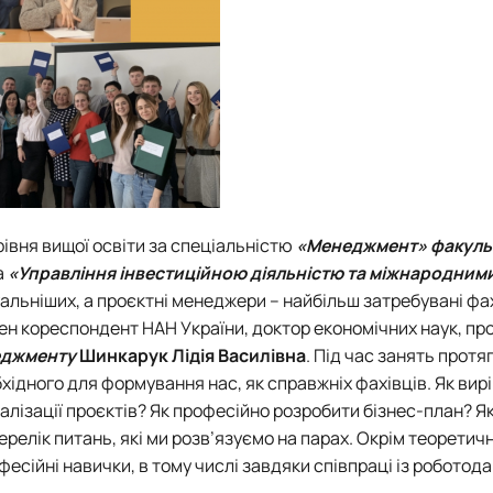
рівня вищої освіти за спеціальністю
«Менеджмент» факуль
а
«Управління інвестиційною діяльністю та міжнародним
туальніших, а проєктні менеджери – найбільш затребувані фах
лен кореспондент НАН України, доктор економічних наук, пр
еджменту
Шинкарук Лідія Василівна
. Під час занять прот
хідного для формування нас, як справжніх фахівців. Як вир
еалізації проєктів? Як професійно розробити бізнес-план? 
ерелік питань, які ми розв’язуємо на парах. Окрім теоретичн
есійні навички, в тому числі завдяки співпраці із роботод