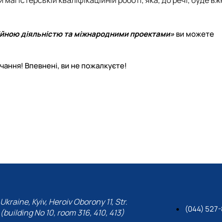
 магістерській кваліфікаційній роботі, яка, до речі, буде вж
ійною діяльністю та міжнародними проектами»
ви можете
вчання! Впевнені, ви не пожалкуєте!
Ukraine, Kyiv, Heroiv Oborony 11, Str.
(044) 527-
(building No 10, room 316, 410, 413)