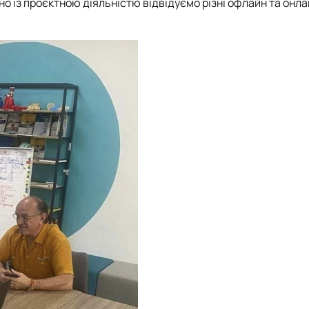
о із проєктною діяльністю відвідуємо різні офлайн та онл