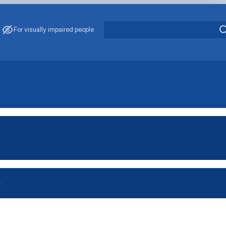
For visually impaired people
И
проектами»
ничій та інноваційній сферах
в (здобувачів) кафедри