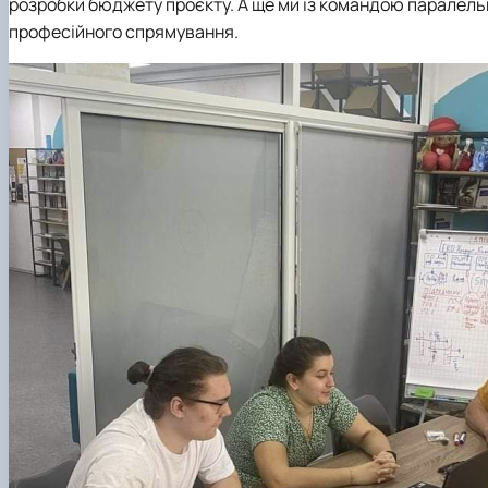
розробки бюджету проєкту. А ще ми із командою паралельн
професійного спрямування.