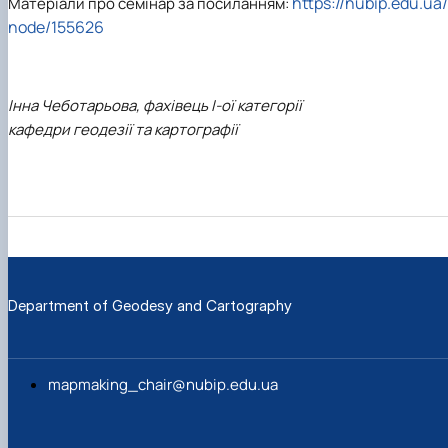
https://nubip.edu.ua/
Матеріали про семінар за посиланням:
node/155626
Інна Чеботарьова, фахівець І-ої категорії
кафедри геодезії та картографії
Department of Geodesy and Cartography
mapmaking_chair@nubip.edu.ua