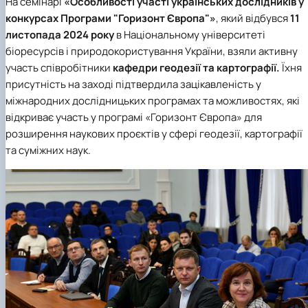
На семінарі
«Особливості участі українських дослідників у
конкурсах Програми "Горизонт Європа"»
, який відбувся
11
листопада 2024 року
в Національному університеті
біоресурсів і природокористування України, взяли активну
участь співробітники
кафедри геодезії та картографії.
Їхня
присутність на заході підтвердила зацікавленість у
міжнародних дослідницьких програмах та можливостях, які
відкриває участь у програмі «Горизонт Європа» для
розширення наукових проєктів у сфері геодезії, картографії
та суміжних наук.