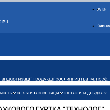
UA
EN
ІВ І
Depart
Календ
тандартизації продукції рослинництва ім. проф. 
ЬНІСТЬ
ПОСЛУГИ ТА КООПЕРАЦІЯ
КОНТАКТИ ТА ДОВІДКА
Керівництво гуртка
Діяльність cтудент
АУКОВОГО ГУРТКА "ТЕХНОЛОГ"