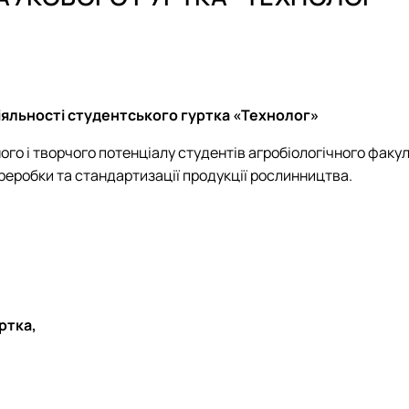
ні технології виробництва, л…
яльності студентського гуртка «Технолог»
ого і творчого потенціалу студентів агробіологічного факул
ереробки та стандартизації продукції рослинництва.
и для студентів ОС Бакалавр т…
ртка,