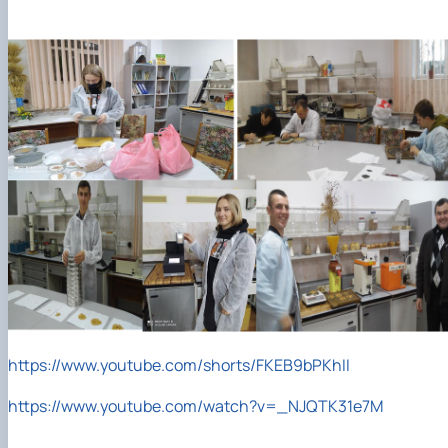
https://www.youtube.com/shorts/FKEB9bPKhII
https://www.youtube.com/watch?v=_NJQTK31e7M