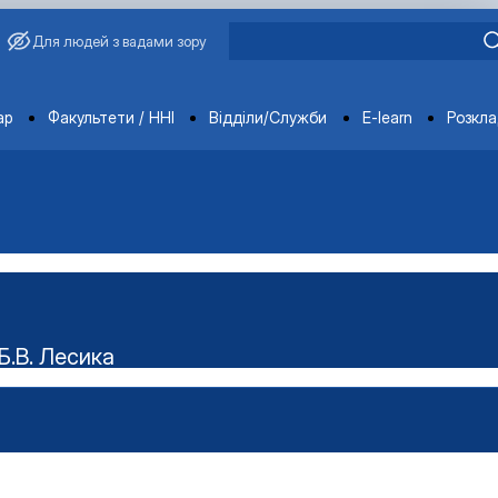
Для людей з вадами зору
ments
ар
Факультети / ННІ
Відділи/Служби
E-learn
Розкл
Б.В. Лесика
ського наукового гуртка "Технолог"