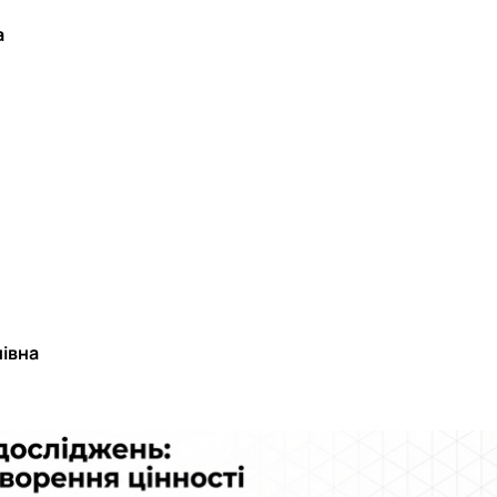
а
івна