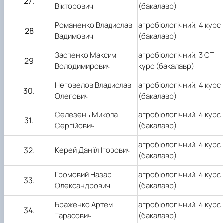
2
7
.
Вікторович
(бакалавр)
Романенко Владислав
агробіологічний,
4
курс
28
Вадимович
(бакалавр)
Заспенко Максим
агробіологічний,
3 СТ
29
Володимирович
курс (бакалавр)
Неговелов Владислав
агробіологічний,
4
курс
3
0
.
Олегович
(бакалавр)
Селезень Микола
агробіологічний,
4
курс
3
1
.
Сергійович
(бакалавр)
агробіологічний,
4
курс
3
2
.
Керей Даніїл Ігорович
(бакалавр)
Громовий Назар
агробіологічний,
4
курс
3
3
.
Олександрович
(бакалавр)
Браженко Артем
агробіологічний,
4
курс
3
4
.
Тарасович
(бакалавр)