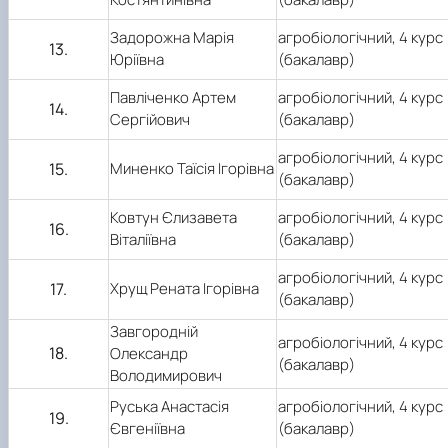
Задорожна Марія
агробіологічний,
4
курс
13.
Юріївна
(бакалавр)
Павліченко Артем
агробіологічний,
4
курс
14.
Сергійович
(бакалавр)
агробіологічний,
4
курс
15.
Миненко Таїсія Ігорівна
(бакалавр)
Ковтун Єлизавета
агробіологічний,
4
курс
16.
Віталіївна
(бакалавр)
агробіологічний,
4
курс
17.
Хрущ Рената Ігорівна
(бакалавр)
Завгородній
агробіологічний,
4
курс
18.
Олександр
(бакалавр)
Володимирович
Руська Анастасія
агробіологічний,
4
курс
19.
Євгеніївна
(бакалавр)