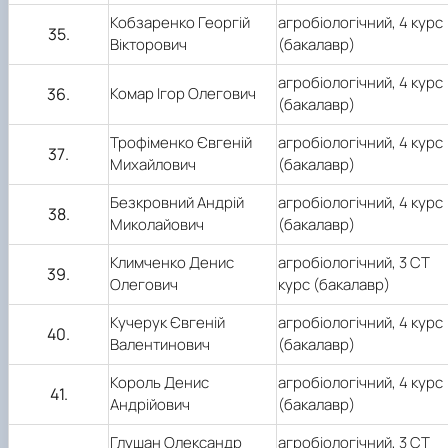
Кобзаренко Георгій
агробіологічний,
4
курс
3
5
.
Вікторович
(бакалавр)
агробіологічний,
4
курс
3
6
.
Комар Ігор Олегович
(бакалавр)
Трофіменко Євгеній
агробіологічний,
4
курс
3
7
.
Михайлович
(бакалавр)
Безкровний Андрій
агробіологічний,
4
курс
38
.
Миколайович
(бакалавр)
Климченко Денис
агробіологічний,
3 СТ
39.
Олегович
курс (бакалавр)
Кучерук Євгеній
агробіологічний,
4
курс
40.
Валентинович
(бакалавр)
Король Денис
агробіологічний,
4
курс
41.
Андрійович
(бакалавр)
Глушан Олександр
агробіологічний,
3 СТ