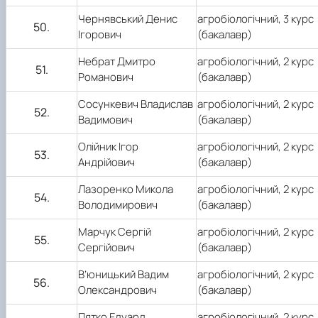
Чернявський Денис
агробіологічний,
3
курс
50.
Ігорович
(бакалавр)
Небрат Дмитро
агробіологічний,
2
курс
51.
Романович
(бакалавр)
Сосункевич Владислав
агробіологічний,
2
курс
52.
Вадимович
(бакалавр)
Олійник Ігор
агробіологічний,
2
курс
53.
Андрійович
(бакалавр)
Лазоренко Микола
агробіологічний,
2
курс
54.
Володимирович
(бакалавр)
Марчук Сергій
агробіологічний,
2
курс
55.
Сергійович
(бакалавр)
В’юницький Вадим
агробіологічний,
2
курс
56.
Олександрович
(бакалавр)
Пятко Едуард
агробіологічний,
2
курс