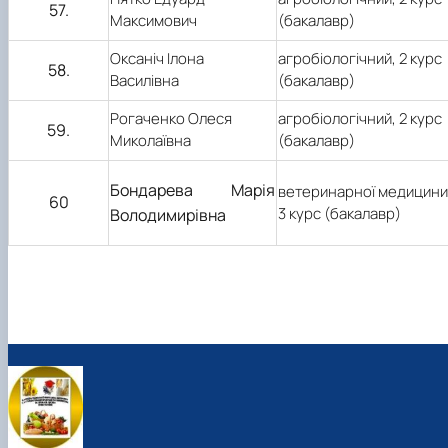
57.
Максимович
(бакалавр)
Оксаніч Ілона
агробіологічний,
2
курс
58.
Василівна
(бакалавр)
Рогаченко Олеся
агробіологічний,
2
курс
59.
Миколаївна
(бакалавр)
Бондарева Марія
ветеринарної медицини
60
3 курс (бакалавр)
Володимирівна