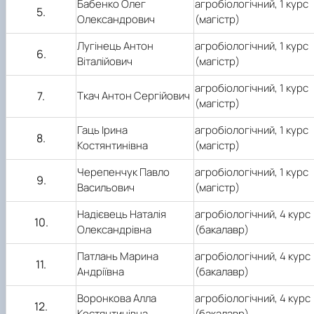
Бабенко Олег
агробіологічний, 1 курс
5.
Олександрович
(магістр)
Лугінець Антон
агробіологічний, 1 курс
6.
Віталійович
(магістр)
агробіологічний, 1 курс
7.
Ткач Антон Сергійович
(магістр)
Гаць Ірина
агробіологічний, 1 курс
8.
Костянтинівна
(магістр)
Черепенчук Павло
агробіологічний, 1 курс
9.
Васильович
(магістр)
Над
і
євець Наталія
агробіологічний,
4
курс
10.
Олександрівна
(бакалавр)
Патлань Марина
агробіологічний,
4
курс
11.
Андріївна
(бакалавр)
Воронкова Алла
агробіологічний,
4
курс
12.
Костянтинівна
(бакалавр)