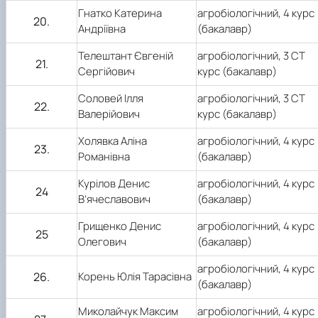
Гнатко Катерина
агробіологічний,
4
курс
20.
Андріївна
(бакалавр)
Телештант Євгеній
агробіологічний,
3 СТ
21.
Сергійович
курс (бакалавр)
Соловей Ілля
агробіологічний,
3 СТ
22.
Валерійович
курс (бакалавр)
Холявка Аліна
агробіологічний,
4
курс
2
3
.
Романівна
(бакалавр)
Курілов Денис
агробіологічний,
4
курс
24
В’ячеславович
(бакалавр)
Грищенко Денис
агробіологічний,
4
курс
25
Олегович
(бакалавр)
агробіологічний,
4
курс
2
6
.
Корень Юлія Тарасівна
(бакалавр)
Миколайчук Максим
агробіологічний,
4
курс