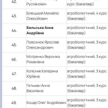
42.
Русланович
курс (бакалавр)
Білецький Михайло
агробіологічний,
4
курс
43.
Олексійович
(бакалавр)
Бельська Анна
агробіологічний,
3
курс
44.
Андріївна
(бакалавр)
Повознюк Ярослав
агробіологічний,
3
курс
45.
Олександрович
(бакалавр)
Мотренко Вероніка
агробіологічний,
3
курс
46.
Романівна
(бакалавр)
Колісник Катерина
агробіологічний, 3 курс
47.
Юріївна
(бакалавр)
Гетьман Анна
агробіологічний,
3
курс
48.
Василівна
(бакалавр)
агробіологічний,
3
курс
49.
Коцар Олег Андрійович
(бакалавр)