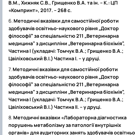
В.М., Хижняк С.В., Грищенко В.А. та ін. – К.: ЦП
«Компринт», 2017. – 268 с.
Методичні вказівки для самостійної роботи
здобувачів освітньо-наукового рівня „Доктор
філософії” за спеціальністю 211 „Ветеринарна
медицина” з дисципліни „Ветеринарна біохімія”,
Частина I (укладачі: Томчук В.А.; Грищенко В.А.;
Цвіліховський В.І.) Частина I. – у друці.
Методичні вказівки для самостійної роботи
здобувачів освітньо-наукового рівня „Доктор
філософії” за спеціальністю 211 „Ветеринарна
медицина” з дисципліни „Ветеринарна біохімія”,
Частина I (укладачі: Томчук В.А.; Грищенко В.А.;
Цвіліховський В.І.) Частина II. – у друці.
Методичні вказівки «Лабораторна діагностика
порушень метаболізму за патології внутрішніх
органів» для аудиторних занять здобувачів освітньо