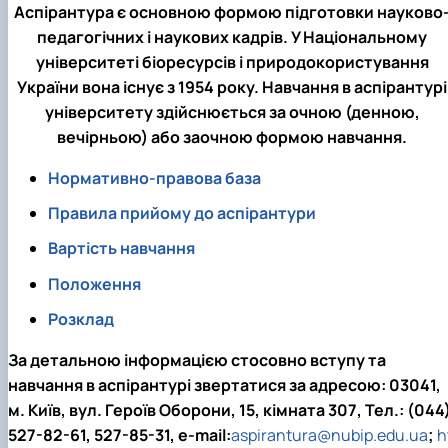
Аспірантура є основною формою підготовки науково
педагогічних і наукових кадрів. У Національному
університеті біоресурсів і природокористування
України вона існує з 1954 року. Навчання в аспірантурі
університету здійснюється за очною (денною,
вечірньою) або заочною формою навчання.
Нормативно-правова база
Правила прийому до аспірантури
Вартість навчання
Положення
Розклад
За детальною інформацією стосовно вступу та
навчання в аспірантурі звертатися за адресою: 03041,
м. Київ, вул. Героїв Оборони, 15, кімната 307, Тел.: (044
527-82-61, 527-85-31, e-mail:
aspirantura@nubip.edu.ua
;
h