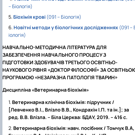
– Біологія)
Біохімія крові
(091 – Біологія)
Новітні методи у біологічних дослідженнях
(091 – 
іологія)
НАВЧАЛЬНО-МЕТОДИЧНА ЛІТЕРАТУРА ДЛЯ
ЗАБЕЗПЕЧЕННЯ НАВЧАЛЬНОГО ПРОЦЕСУ З
ПІДГОТОВКИ ЗДОБУВАЧІВ ТРЕТЬОГО ОСВІТНЬО-
НАУКОВОГО РІВНЯ «ДОКТОР ФІЛОСОФІЇ» ЗА ОСВІТНЬО
ПРОГРАМОЮ «НЕЗАРАЗНА ПАТОЛОГІЯ ТВАРИН»
Дисципліна «Ветеринарна біохімія»
Ветеринарна клінічна біохімія: підручник /
[Левченко В.І., Влізло В.В., Кондрахін І.П. та ін.]; за
ред. В.В. Влізла. – Біла Церква: БДАУ, 2019. – 416 с.
Ветеринарна біохімія: навч. посібник / Томчук В.А,