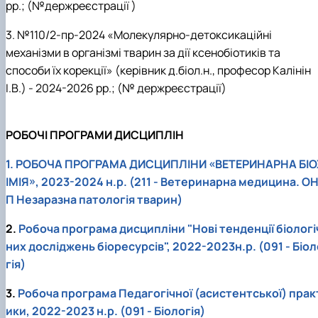
рр.; (№держреєстрації )
3. №110/2-пр-2024 «Молекулярно-детоксикаційні
механізми в організмі тварин за дії ксенобіотиків та
способи їх корекції» (керівник д.біол.н., професор Калінін
І.В.) - 2024-2026 рр.; (№ держреєстрації)
РОБОЧІ ПРОГРАМИ ДИСЦИПЛІН
1. РОБОЧА ПРОГРАМА ДИСЦИПЛІНИ «ВЕТЕРИНАРНА БІО
ІМІЯ», 2023-2024 н.р. (211 - Ветеринарна медицина. О
П Незаразна патологія тварин)
2.
Робоча програма дисципліни "Нові тенденції біологі
них досліджень біоресурсів", 2022-2023н.р. (091 - Біол
гія)
3.
Робоча програма Педагогічної (асистентської) прак
ики, 2022-2023 н.р. (091 - Біологія)