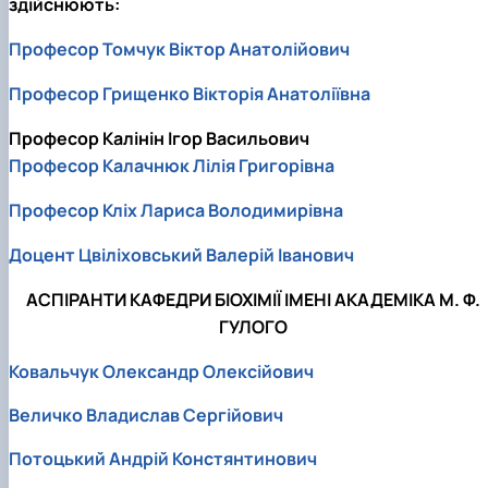
здійснюють:
Професор Томчук Віктор Анатолійович
Професор Грищенко Вікторія Анатоліївна
Професор Калінін Ігор Васильович
Професор Калачнюк Лілія Григорівна
Професор Кліх Лариса Володимирівна
Доцент Цвіліховський Валерій Іванович
АСПІРАНТИ КАФЕДРИ БІОХІМІЇ ІМЕНІ АКАДЕМІКА М. Ф.
ГУЛОГО
Ковальчук Олександр Олексійович
Величко Владислав Сергійович
Потоцький Андрій Констянтинович