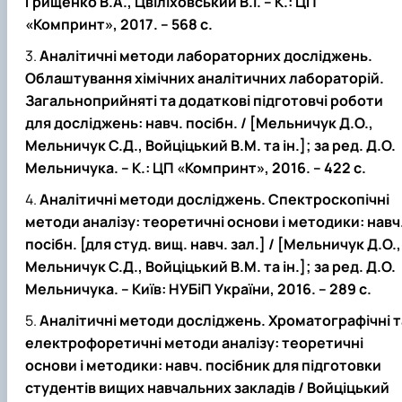
Грищенко В.А., Цвіліховський В.І. – К.: ЦП
«Компринт», 2017. – 568 с.
Аналітичні методи лабораторних досліджень.
Облаштування хімічних аналітичних лабораторій.
Загальноприйняті та додаткові підготовчі роботи
для досліджень: навч. посібн. / [Мельничук Д.О.,
Мельничук С.Д., Войціцький В.М. та ін.]; за ред. Д.О.
Мельничука. – К.: ЦП «Компринт», 2016. – 422 с.
Аналітичні методи досліджень. Спектроскопічні
методи аналізу: теоретичні основи і методики: навч
посібн. [для студ. вищ. навч. зал.] / [Мельничук Д.О.,
Мельничук С.Д., Войціцький В.М. та ін.]; за ред. Д.О.
Мельничука. – Київ: НУБіП України, 2016. – 289 с.
Аналітичні методи досліджень. Хроматографічні т
електрофоретичні методи аналізу: теоретичні
основи і методики: навч. посібник для підготовки
студентів вищих навчальних закладів / Войціцький