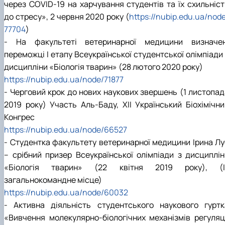
через COVID-19 на харчування студентів та їх схильніст
до стресу», 2 червня 2020 року (
https://nubip.edu.ua/nod
77704
)
- На факультеті ветеринарної медицини визначен
переможці І етапу Всеукраїнської студентської олімпіади
дисципліни «Біологія тварин» (28 лютого 2020 року)
https://nubip.edu.ua/node/71877
- Черговий крок до нових наукових звершень (1 листопад
2019 року) Участь Аль-Баду, ХІІ Український Біохімічни
Конгрес
https://nubip.edu.ua/node/66527
- Студентка факультету ветеринарної медицини Ірина Лу
– срібний призер Всеукраїнської олімпіади з дисциплін
«Біологія тварин» (22 квітня 2019 року), (ІІ
загальнокомандне місце)
https://nubip.edu.ua/node/60032
- Активна діяльність студентського наукового гуртк
«Вивчення молекулярно-біологічних механізмів регуляці