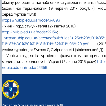
обміну речовин із поглибленим студіюванням англійсько
біохімічної термінології» (9 червня 2017 року), (ІІ міс
серед гуртків ФВМ)
https://nubip.edu.ua/node/34093
- Учні – гордість учителя! (27 квітня 2016)
http://nubip.edu.ua/node/22134
;
-
http://nubip.edu.ua/sites/default/files/u125/%20%D1%83
D1%87%D0%B0%D1%81%D1%82%D1%96%20.pdf
; (2016
успіхи гуртківців: Лугова Є, Смірнова М, Цвіліховський Д)
- Успіхи студентів-гуртківців факультету ветеринарно
медицини за кордоном і в Україні (5 липня 2016 року)
http:
nubip.edu.ua/node/23359
;
Кафедра біохімії імені академіка М.Ф.