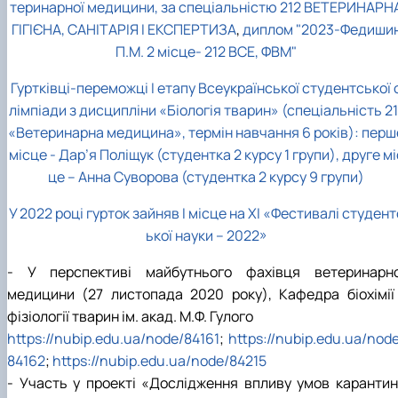
теринарної медицини, за спеціальністю 212 ВЕТЕРИНАРН
ГІГІЄНА, САНІТАРІЯ І ЕКСПЕРТИЗА
,
диплом "2023-Федиши
П.М. 2 місце- 212 ВСЕ, ФВМ"
Гуртківці-переможці І етапу Всеукраїнської студентської 
лімпіади з дисципліни «Біологія тварин» (спеціальність 21
«Ветеринарна медицина», термін навчання 6 років): перш
місце - Дар’я Поліщук (студентка 2 курсу 1 групи), друге мі
це – Анна Суворова (студентка 2 курсу 9 групи)
У 2022 році гурток зайняв І місце на ХІ «Фестивалі студент
ької науки – 2022»
- У перспективі майбутнього фахівця ветеринарно
медицини (27 листопада 2020 року), Кафедра біохімії 
фізіології тварин ім. акад. М.Ф. Гулого
https://nubip.edu.ua/node/84161
;
https://nubip.edu.ua/nod
84162
;
https://nubip.edu.ua/node/84215
- Участь у проекті «Дослідження впливу умов карантин