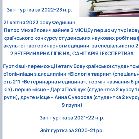
Звіт гуртка за 2022-23 н.р.
21 квітня 2023 року Федишин
Петро Михайлович зайняв 2 МІСЦЕу першому турі все
країнського конкурсу студенських наукових робіт на 
акультеті ветеринарної медицини, за спеціальністю 2
2 ВЕТЕРИНАРНА ГІГІЄНА, САНІТАРІЯ І ЕКСПЕРТИЗА
Гуртківці-переможці І етапу Всеукраїнської студентсь
ої олімпіади з дисципліни «Біологія тварин» (спеціальн
сть 211 «Ветеринарна медицина», термін навчання 6 р
ків): перше місце - Дар’я Поліщук (студентка 2 курсу 1 
рупи), друге місце – Анна Суворова (студентка 2 курс
9 групи)
Звіт гуртка за 2021-22 н.р.
Звіт гуртка за 2020-21 рр.