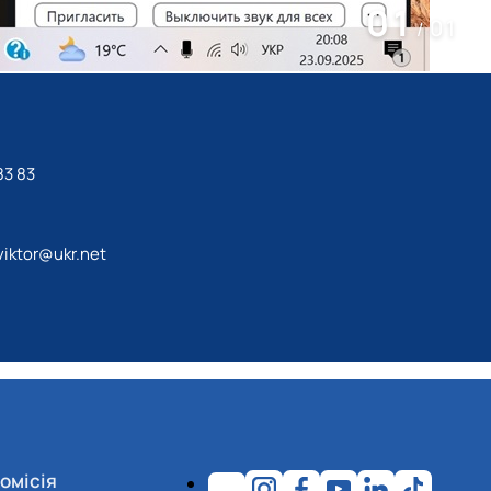
01
01
/
83 83
iktor@ukr.net
омісія