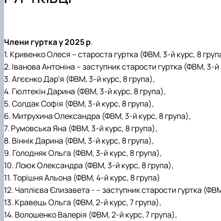
Міжкафедральна навчально-наукова лабораторія вет
Науковий гурток «Ветеринарна клінічна біохімія»
Навчально-методична робота
Науковий гурток «Вивчення молекулярно-біологічних м
Навчально-методична література
Наукові школи
Культурно-виховна робота
Аспірантура
Члени гуртка у 2025 р
.
1. Кривенко Олеся – староста гуртка (ФВМ, 3-й курс, 8 груп
2. Іванова Антоніна – заступник старости гуртка (ФВМ, 3-й 
3. Агєєнко Дар'я (ФВМ, 3-й курс, 8 група),
4. Гюлтекін Дарина (ФВМ, 3-й курс, 8 група),
5. Солдак Софія (ФВМ, 3-й курс, 8 група),
6. Митрухина Олександра (ФВМ, 3-й курс, 8 група),
7. Румовська Яна (ФВМ, 3-й курс, 8 група),
8. Віннік Дарина (ФВМ, 3-й курс, 8 група),
9. Голодняк Ольга (ФВМ, 3-й курс, 8 група),
10. Лоюк Олександра (ФВМ, 3-й курс, 8 група),
11. Торішня Альона (ФВМ, 4-й курс, 8 група)
12. Чаплієва Єлизавета - – заступник старости гуртка (ФВМ,
13. Кравець Ольга (ФВМ, 2-й курс, 7 група),
14. Волошенко Валерія (ФВМ, 2-й курс, 7 група),