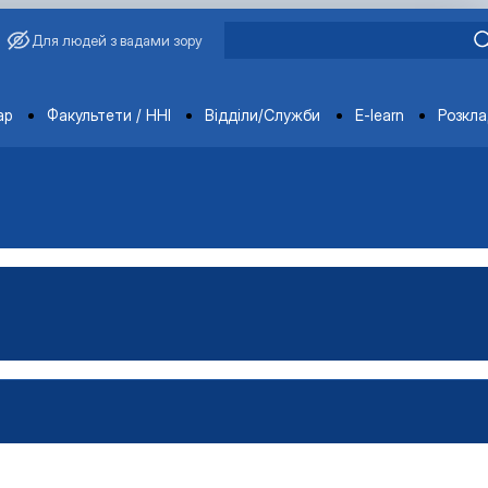
Для людей з вадами зору
ments
ар
Факультети / ННІ
Відділи/Служби
E-learn
Розкл
ораторії
ка
тка
ка
-технічна база лабораторії