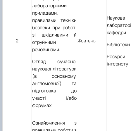
лабораторними
приладами,
Наукова
правилами техніки
лаборатор
безпеки при роботі
кафедри
зі шкідливими й
2
Жовтень
отруйними
Бібліотеки
речовинами.
Ресурси
Огляд сучасної
інтернету
наукової літератури
(в основному,
англомовної) та
підготовка до
участі і/або
форумах
Ознайомлення з
правилами роботи з