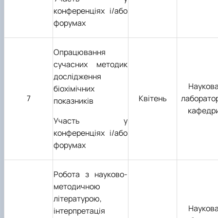
конференціях і/або
форумах
Опрацювання
сучасних методик
дослідження
Науков
біохімічних
7
Квітень
лаборато
показників
кафедр
Участь у
конференціях і/або
форумах
Робота з науково-
методичною
літературою,
Науков
інтерпретація