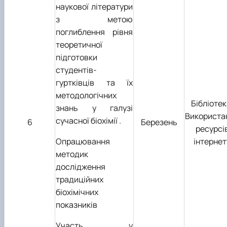
наукової літератури
з метою
поглиблення рівня
теоретичної
підготовки
студентів-
гуртківців та їх
методологічних
Бібліотек
знань у галузі
Використа
сучасної біохімії .
6
Березень
ресурсі
Опрацювання
інтернет
методик
дослідження
традиційних
біохімічних
показників
Участь у