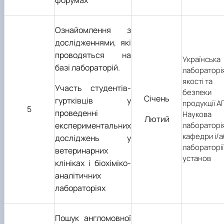
Ознайомлення з
дослідженнями, які
проводяться на
Українська
базі лабораторій.
лабораторі
якості та
Участь студентів-
безпеки
Січень
гуртківців у
продукції А
5
проведенні
Наукова
Лютий
експериментальних
лабораторі
кафедри і/
досліджень у
лабораторії 
ветеринарних
установ
клініках і біохіміко-
аналітичних
лабораторіях
Пошук англомовної