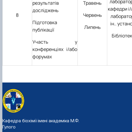
лаборато
результатів
Травень
кафедри і/
досліджень
8
Червень
лаборатор
Підготовка
ін.. устан
Липень
публікації
Бібліоте
Участь у
конференціях і/або
форумах
Кафедра біохімії імені академіка М.Ф.
Гулого