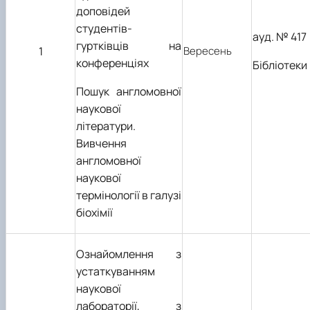
доповідей
студентів-
ауд. № 417
гуртківців на
1
Вересень
конференціях
Бібліотеки
Пошук англомовної
наукової
літератури.
Вивчення
англомовної
наукової
термінології в галузі
біохімії
Ознайомлення з
устаткуванням
наукової
лабораторії, з