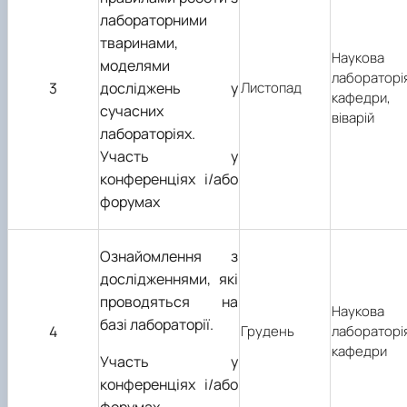
лабораторними
тваринами,
Наукова
моделями
лабораторі
3
досліджень у
Листопад
кафедри,
сучасних
віварій
лабораторіях.
Участь у
конференціях і/або
форумах
Ознайомлення з
дослідженнями, які
проводяться на
Наукова
базі лабораторії.
4
Грудень
лабораторі
кафедри
Участь у
конференціях і/або
форумах