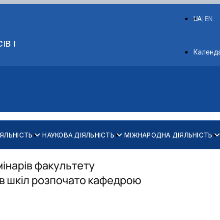
UA
EN
ІВ І
Depart
Календ
ІЯЛЬНІСТЬ
НАУКОВА ДІЯЛЬНІСТЬ
МІЖНАРОДНА ДІЯЛЬНІСТЬ
Обговорення ОНП
Анкета здобувача наукового ступеня
інарів факультету
Анкета для опитування стейкхолдерів
ів шкіл розпочато кафедрою
и
Нормативно-правові документи