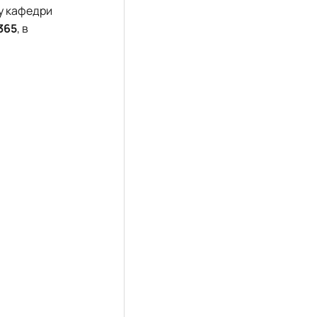
чу кафедри
365
, в