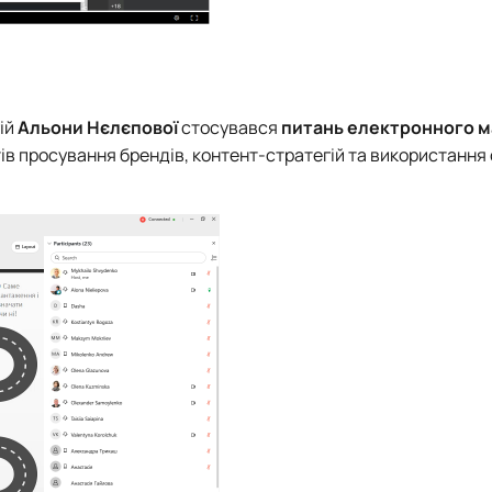
ій
Альони Нєлєпової
стосувався
питань
електронного м
тів просування брендів, контент-стратегій та використання