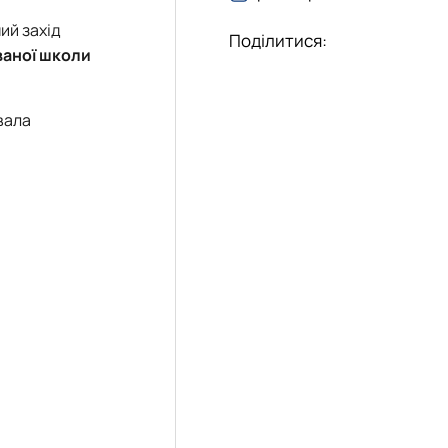
ий захід
Поділитися:
ваної школи
вала