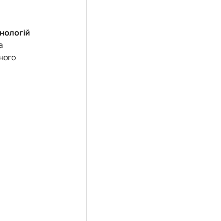
нологій
а
ного