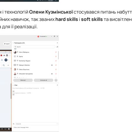
 і технологій
Олени Кузмінської
стосувався питань набутт
йних навичок, так званих
hard skills
і
soft skills
та висвітле
ля її реалізації.