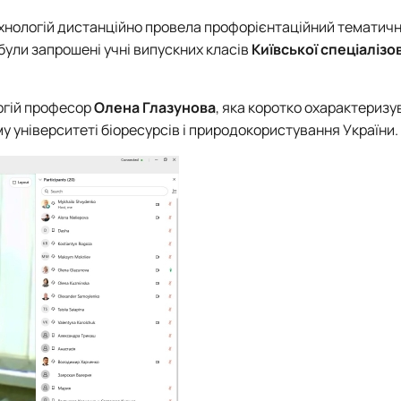
хнологій дистанційно провела профорієнтаційний тематичн
ч були запрошені учні випускних класів
Київської спеціалізо
огій професор
Олена Глазунова
, яка коротко охарактеризу
 університеті біоресурсів і природокористування України.