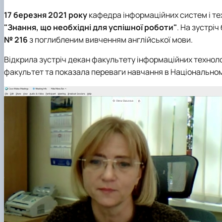
Академічна доброчесність
IT Академії
Нормативно-правові документи
Скринька довіри
17 березня 2021 року
кафедра інформаційних систем і те
Скринька довіри
Сторінка магістра
"Знання, що необхідні для успішної роботи"
. На зустрі
Факультет зсередини: відеоісторії
Графік відкритих лекцій
№ 216
з поглибленим вивченням англійської мови.
Відкрила зустріч декан факультету інформаційних технол
факультет та показала переваги навчання в Національному