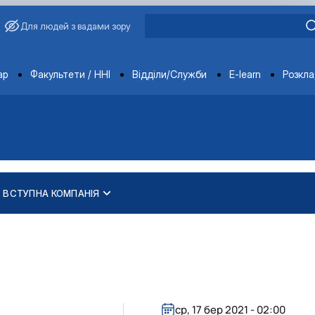
Для людей з вадами зору
ments
ар
Факультети / ННІ
Відділи/Служби
E-learn
Розкл
ВСТУПНА КОМПАНІЯ
ср, 17 бер 2021 - 02:00